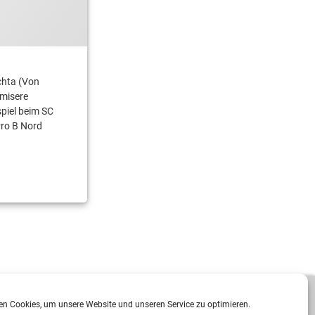
chta (Von
smisere
piel beim SC
Pro B Nord
Hosted by
CAROWEB
n Cookies, um unsere Website und unseren Service zu optimieren.