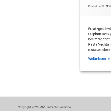
Brenton Butler
Posted on
19. No
Dirk Mädrich
Eric Reid
Ersatzgeschwäc
Stephan Reitzi
Kellen Williams
beeinträchtigt
Rasta Vechta m
Keoni Watson
musste neben 
Marvin Boadu
Weiterlesen
Michael Haucke
Moritz Treml
Oliver Mackeldanz
Patrick Elzie
Robin Jorch
Copyright 2026 RSV Eintracht Basketball