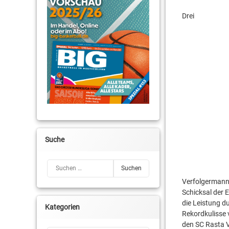
Cameron Neubauer
Drei
Daniel Fritzsche
Kai Buchmann
Kellen Williams
Keoni Watson
Marcus Smallwood
Marvin Boadu
Suche
Michael Haucke
Suchen nach:
Oliver Mackeldanz
Verfolgermann
Schicksal der 
Patrick Elzie
die Leistung du
Kategorien
Rekordkulisse
Robin Jorch
den SC Rasta V