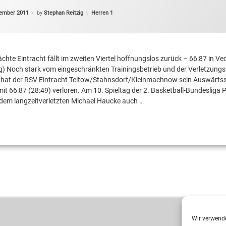
Categories:
vember 2011
by
Stephan Reitzig
Herren 1
hte Eintracht fällt im zweiten Viertel hoffnungslos zurück – 66:87 in Ve
g) Noch stark vom eingeschränkten Trainingsbetrieb und der Verletzung
, hat der RSV Eintracht Teltow/Stahnsdorf/Kleinmachnow sein Auswärtss
it 66:87 (28:49) verloren. Am 10. Spieltag der 2. Basketball-Bundesliga 
dem langzeitverletzten Michael Haucke auch …
Wir verwende