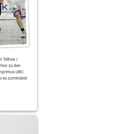
t Teltow /
tion zu den
enprimus UBC
ab es zumindest