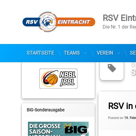
RSV Eint
Die Nr. 1 der R
Skip
to
STARTSEITE
TEAMS
VEREIN
SE
NBBL / JBBL
content
S
S
Tagged
2. Basketball-Bunde
RSV in 
BiG-Sonderausgabe
Andrew Rudowitz
Posted on
19. Feb
BBIS