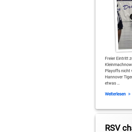
UBC Hannover
Vladimir Pastushen
Yannick Evans
Freier Eintrit
Kleinmachnow /
Playoffs nich
Hannover Tiger
etwas …
Weiterlesen
Tagged
2. Basketball-Bunde
RSV cha