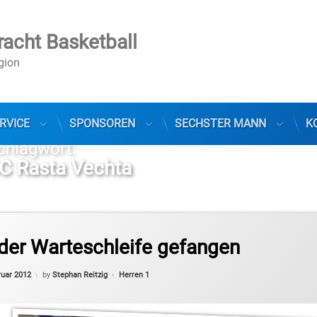
racht Basketball
egion
RVICE
SPONSOREN
SECHSTER MANN
K
chlagwort:
C Rasta Vechta
sliga Pro B
der Warteschleife gefangen
Updated on
19. Februar 2012
Categories:
ruar 2012
by
Stephan Reitzig
Herren 1