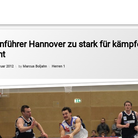
sliga Pro B
nführer Hannover zu stark für kämpf
ht
Updated on
16. Februar 2012
Categories:
ruar 2012
by
Marcus Boljahn
Herren 1
ko