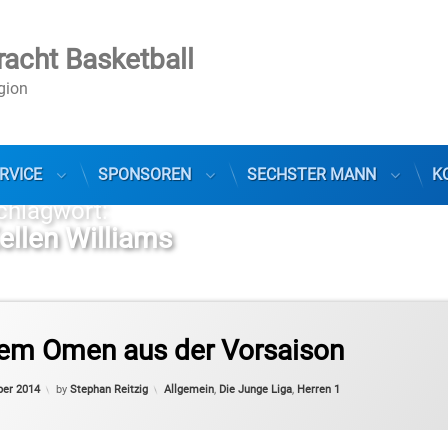
racht Basketball
egion
RVICE
SPONSOREN
SECHSTER MANN
K
chlagwort:
ellen Williams
sliga Pro B
tem Omen aus der Vorsaison
Categories:
ber 2014
by
Stephan Reitzig
Allgemein
,
Die Junge Liga
,
Herren 1