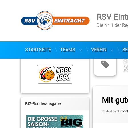
RSV Eint
Die Nr. 1 der R
Skip
to
STARTSEITE
TEAMS
VEREIN
SE
NBBL / JBBL
content
S
K
Tagged
2. Basketball-Bunde
Mit gu
BiG-Sonderausgabe
BBIS
Posted on
9. Okto
Breen Weeks