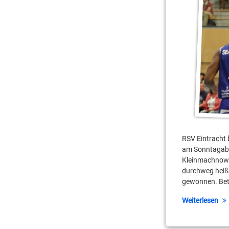
Robin Jorch
Thomas Schoeps
Stahnsdorf
Travis Smith
Thomas Schoeps
Travis Smith
RSV Eintracht 
am Sonntagaben
Kleinmachnowe
durchweg heiß
gewonnen. Bet
Weiterlesen