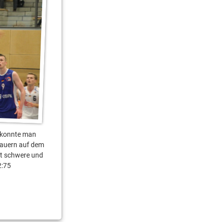
r konnte man
hauern auf dem
et schwere und
2:75