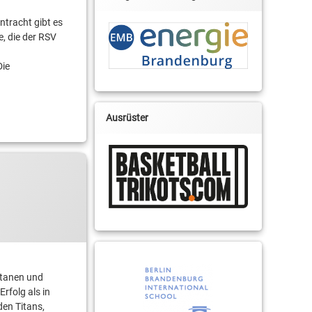
tracht gibt es
, die der RSV
Die
Ausrüster
itanen und
rfolg als in
en Titans,