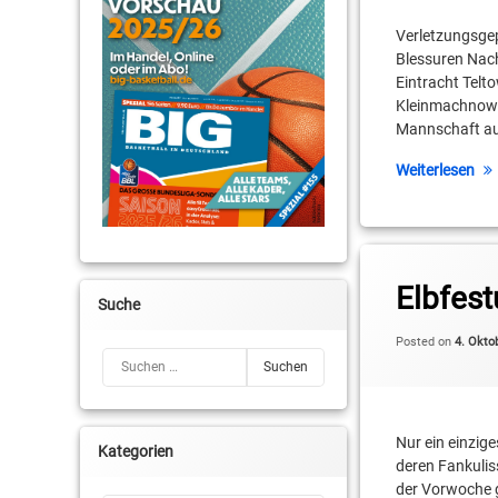
Colin Craven
Verletzungsge
Blessuren Nach
David Herwig
Eintracht Tel
Kleinmachnower
Dmitrij Hasenkamp
Mannschaft a
Felix Gutsche
Weiterlesen
Jaime Meißner
Joanic Grüttner Bac
Tagged
2. Basketball-Bunde
Elbfes
Kellen Williams
Suche
BBIS
Kleinmachnow
Posted on
4. Okto
Suchen nach:
Breen Weeks
Leroy Höbold
Colin Craven
Lukas Weibel
Nur ein einzig
Kategorien
deren Fankuliss
David Herwig
Niko Schumann
der Vorwoche g