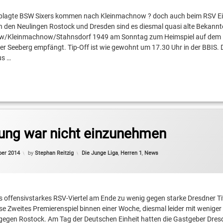
plagte BSW Sixers kommen nach Kleinmachnow ? doch auch beim RSV Ein
 den Neulingen Rostock und Dresden sind es diesmal quasi alte Bekannte
tow/Kleinmachnow/Stahnsdorf 1949 am Sonntag zum Heimspiel auf dem
 Seeberg empfängt. Tip-Off ist wie gewohnt um 17.30 Uhr in der BBIS. 
f
us …
oul
sliga Pro B
tung war nicht einzunehmen
Updated on
4. Oktober 2014
Categories:
ber 2014
by
Stephan Reitzig
Die Junge Liga
,
Herren 1
,
News
es offensivstarkes RSV-Viertel am Ende zu wenig gegen starke Dresdner T
e Zweites Premierenspiel binnen einer Woche, diesmal leider mit weniger E
egen Rostock. Am Tag der Deutschen Einheit hatten die Gastgeber Dresd