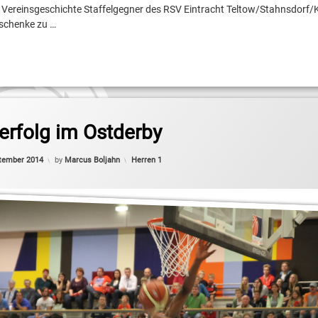
r Vereinsgeschichte Staffelgegner des RSV Eintracht Teltow/Stahnsdor
f
eschenke zu …
oul
sliga Pro B
erfolg im Ostderby
Categories:
tember 2014
by
Marcus Boljahn
Herren 1