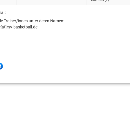
Dirk Lihs (E)
ail:
alle Trainer/innen unter deren Namen:
at]rsv-basketball.de
LinkedIn