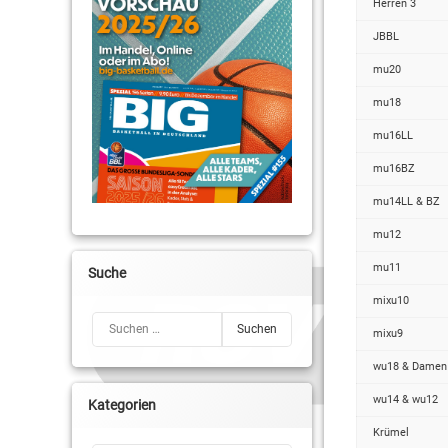
Herren 3
JBBL
mu20
mu18
mu16LL
mu16BZ
mu14LL & BZ
mu12
mu11
Suche
mixu10
Suchen nach:
mixu9
wu18 & Damen
wu14 & wu12
Kategorien
Krümel