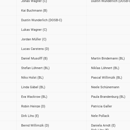
Jonas Wagner (C)
Dustin Wunderlich (DOSB-
Kai Buchmann (B)
Dustin Wunderlich (DOSB-C)
Lukas Wagner (C)
Jordan Müller (C)
Lucas Carstens (D)
Daniel Musolff (B)
Martin Bindemann (BL)
Stefan Löhnert (BL)
Niklas Löhnert (BL)
Niko Holst (BL)
Pascal Willimzik (BL)
Linda Gäbel (BL)
Neele Schünemann
Eva Wackrow (BL)
Paula Brandenburg (BL)
Robin Heinze (D)
Patricia Galler
Dirk Lihs (E)
Nele Pollack
Bernd Willimzik (D)
Daniela Arndt (E)