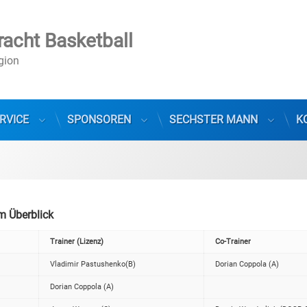
racht Basketball
egion
RVICE
SPONSOREN
SECHSTER MANN
K
im Überblick
Trainer (Lizenz)
Co-Trainer
Vladimir Pastushenko(B)
Dorian Coppola (A)
Dorian Coppola (A)