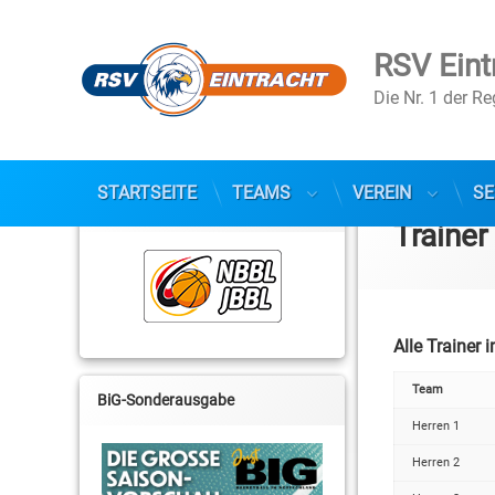
RSV Eint
Die Nr. 1 der R
Skip
to
STARTSEITE
TEAMS
VEREIN
SE
NBBL / JBBL
content
Trainer
Alle Trainer 
Team
BiG-Sonderausgabe
Herren 1
Herren 2