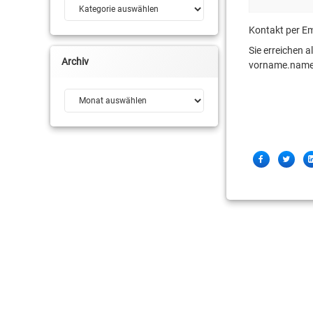
Kategorien
Kontakt per Em
Sie erreichen 
Archiv
vorname.name[
Archiv
Share
Facebook
Twitter
this!