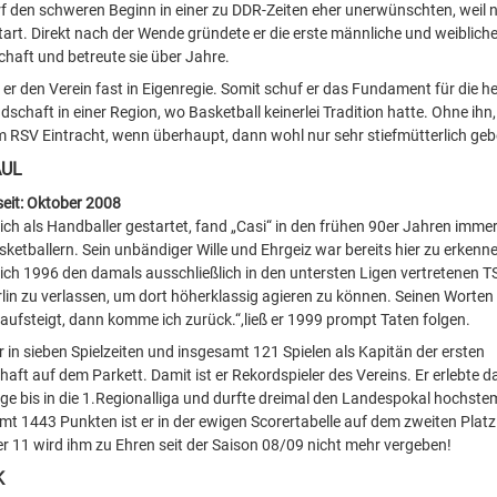
 den schweren Beginn in einer zu DDR-Zeiten eher unerwünschten, weil n
tart. Direkt nach der Wende gründete er die erste männliche und weiblich
aft und betreute sie über Jahre.
e er den Verein fast in Eigenregie. Somit schuf er das Fundament für die h
schaft in einer Region, wo Basketball keinerlei Tradition hatte. Ohne ihn
m RSV Eintracht, wenn überhaupt, dann wohl nur sehr stiefmütterlich geb
AUL
seit: Oktober 2008
lich als Handballer gestartet, fand „Casi“ in den frühen 90er Jahren imme
ketballern. Sein unbändiger Wille und Ehrgeiz war bereits hier zu erkenn
sich 1996 den damals ausschließlich in den untersten Ligen vertretenen 
rlin zu verlassen, um dort höherklassig agieren zu können. Seinen Worten 
 aufsteigt, dann komme ich zurück.“,ließ er 1999 prompt Taten folgen.
r in sieben Spielzeiten und insgesamt 121 Spielen als Kapitän der ersten
ft auf dem Parkett. Damit ist er Rekordspieler des Vereins. Er erlebte da
ege bis in die 1.Regionalliga und durfte dreimal den Landespokal hochst
mt 1443 Punkten ist er in der ewigen Scorertabelle auf dem zweiten Platz.
 11 wird ihm zu Ehren seit der Saison 08/09 nicht mehr vergeben!
K