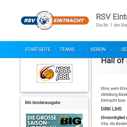
RSV Eint
Die Nr. 1 der R
Skip
to
STARTSEITE
TEAMS
VEREIN
SE
NBBL / JBBL
content
Hall o
Ehre, wem Ehre
Abteilung Bask
Eintracht bzw.
BiG-Sonderausgabe
DIRK LIHS
Ehrenmitglied 
Vita: Als Baske