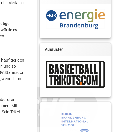
icht-Medaillen-
e
eutige
, würde es
en.
Ausrüster
r häufiger den
en und so
TSV Stahnsdorf
„wenn ihr in
bei drei
emmen! Mit
 Sein Trikot