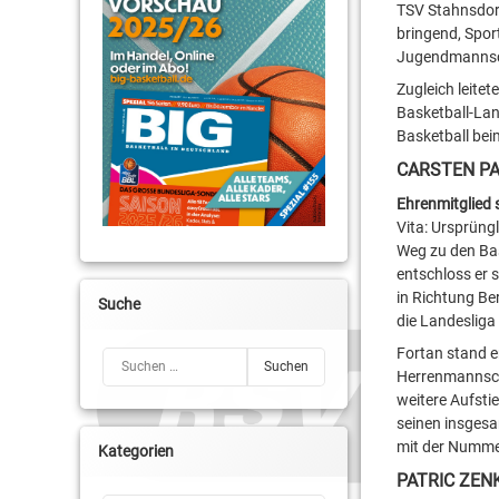
TSV Stahnsdorf
bringend, Spor
Jugendmannsch
Zugleich leitet
Basketball-Land
Basketball bei
CARSTEN P
Ehrenmitglied 
Vita: Ursprüng
Weg zu den Bas
entschloss er 
in Richtung Be
Suche
die Landesliga
Fortan stand e
Suchen nach:
Herrenmannscha
weitere Aufsti
seinen insgesa
mit der Nummer
Kategorien
PATRIC ZEN