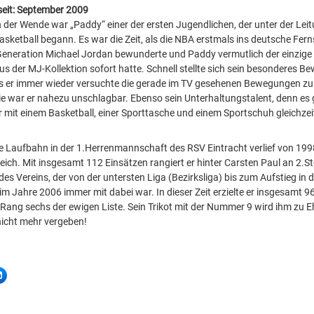
seit: September 2009
h der Wende war „Paddy“ einer der ersten Jugendlichen, der unter der Leit
asketball begann. Es war die Zeit, als die NBA erstmals ins deutsche Fer
eneration Michael Jordan bewunderte und Paddy vermutlich der einzige 
s der MJ-Kollektion sofort hatte. Schnell stellte sich sein besonderes 
s er immer wieder versuchte die gerade im TV gesehenen Bewegungen zu 
ie war er nahezu unschlagbar. Ebenso sein Unterhaltungstalent, denn es
 mit einem Basketball, einer Sporttasche und einem Sportschuh gleichzeit
he Laufbahn in der 1.Herrenmannschaft des RSV Eintracht verlief von 199
eich. Mit insgesamt 112 Einsätzen rangiert er hinter Carsten Paul an 2.Stel
 des Vereins, der von der untersten Liga (Bezirksliga) bis zum Aufstieg in d
 im Jahre 2006 immer mit dabei war. In dieser Zeit erzielte er insgesamt 
 Rang sechs der ewigen Liste. Sein Trikot mit der Nummer 9 wird ihm zu Eh
icht mehr vergeben!
LinkedIn