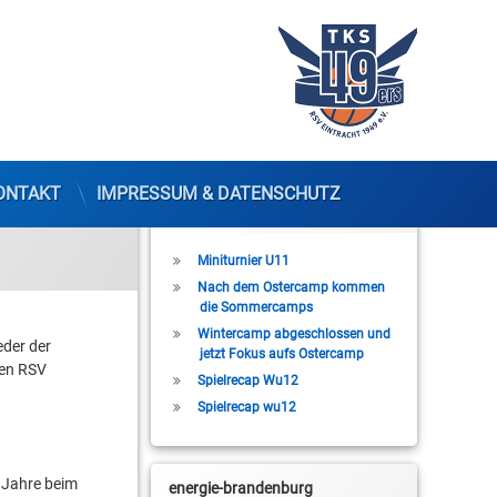
ONTAKT
IMPRESSUM & DATENSCHUTZ
Letzte Beiträge
Miniturnier U11
Nach dem Ostercamp kommen
die Sommercamps
Wintercamp abgeschlossen und
eder der
jetzt Fokus aufs Ostercamp
den RSV
Spielrecap Wu12
Spielrecap wu12
r Jahre beim
energie-brandenburg