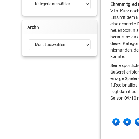
Kategorien
Ehrenmitglied 
Vita: Kurz nac
Lihs mit dem B
eine gesamte G
Archiv
neuen Schuh au
heraus, so das
Archiv
dieser Kategor
niemanden, der
konnte.
Seine sportlic
äußerst erfolgr
einzige Spieler
1.Regionalliga
liegt damit auf
Saison 09/10 n
Share
Facebook
Twitter
this!