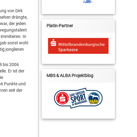
ung von Dirk
nsehen drängte,
war, der jeden
Platin-Partner
Bewegungstalent
immitieren. In
 gab sonst wohl
ig jonglieren
8 bis 2006
le. Er ist der
MBS & ALBA Projektblog
ie
966 Punkte und
ren seit der