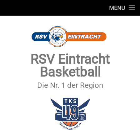
STARTSEITE
MENU
Skip
TEAMS
to
content
VEREIN
SERVICE
RSV Eintracht
SPONSOREN
Basketball
SECHSTER MANN
Die Nr. 1 der Region
KONTAKT
IMPRESSUM & DATENSCHUTZ