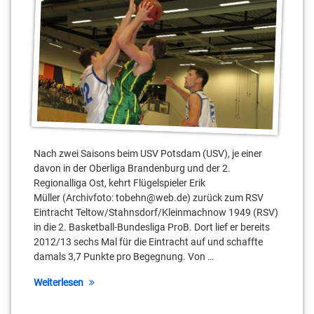
Niko
Schumann
RSV
Basketball
Thomas
Schoeps
USV
Nach zwei Saisons beim USV Potsdam (USV), je einer
Potsdam
davon in der Oberliga Brandenburg und der 2.
Regionalliga Ost, kehrt Flügelspieler Erik
Müller (Archivfoto: tobehn@web.de) zurück zum RSV
Eintracht Teltow/Stahnsdorf/Kleinmachnow 1949 (RSV)
in die 2. Basketball-Bundesliga ProB. Dort lief er bereits
2012/13 sechs Mal für die Eintracht auf und schaffte
damals 3,7 Punkte pro Begegnung. Von …
Weiterlesen