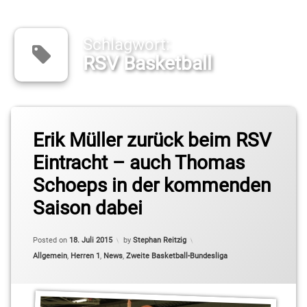
Schlagwort:
RSV Basketball
Tagged
Erik Müller zurück beim RSV
2.
Basketball-
Eintracht – auch Thomas
Bundesliga
Pro B
Schoeps in der kommenden
Colin
Saison dabei
Craven
David
Posted on
18. Juli 2015
by
Stephan Reitzig
Herwig
Categories:
Allgemein
,
Herren 1
,
News
,
Zweite Basketball-Bundesliga
Erik
Müller