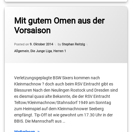
Tagged
Mit gutem Omen aus der
2.
Basketball-
Vorsaison
Bundesliga
Pro B
Posted on
9. Oktober 2014
by
Stephan Reitzig
BBIS
Categories:
Allgemein
,
Die Junge Liga
,
Herren 1
Breen
Weeks
Colin
Verletzungsgeplagte BSW Sixers kommen nach
Craven
Kleinmachnow ? doch auch beim RSV Eintracht gibt es
Blessuren Nach den Neulingen Rostock und Dresden sind
David
es diesmal quasi alte Bekannte, die der RSV Eintracht
Herwig
Teltow/Kleinmachnow/Stahnsdorf 1949 am Sonntag
zum Heimspiel auf dem Kleinmachnower Seeberg
Dmitrij
empfängt. Tip-Off ist wie gewohnt um 17.30 Uhr in der
Hasenkampf
BBIS. Die Mannschaft aus …
Felix
Weiterlesen