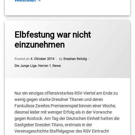
Gutsche
Jaime
Meißner
Tagged
Elbfestung war nicht
2.
Joanic
Basketball-
Grüttner
einzunehmen
Bundesliga
Bacoul
Pro B
Updated on
4. Oktober 2014
Kellen
Posted on
4. Oktober 2014
by
Stephan Reitzig
BBIS
Williams
Categories:
Die Junge Liga
,
Herren 1
,
News
Breen
Kleinmachnow
Weeks
Leroy
Colin
Nur ein einziges offensivstarkes RSV-Viertel am Ende zu
Höbold
Craven
wenig gegen starke Dresdner Titanen und deren
Fankulisse Zweites Premierenspiel binnen einer Woche,
Lukas
David
Weibel
diesmal leider mit weniger Erfolg als in der Vorwoche
Herwig
gegen Rostock. Am Tag der Deutschen Einheit hatten die
Niko
Gastgeber Dresden Titans, erstmals in der
Dmitrij
Schumann
Vereinsgeschichte Staffelgegner des RSV Eintracht
Hasenkampf