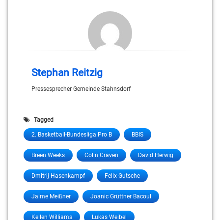
Stephan Reitzig
Pressesprecher Gemeinde Stahnsdorf
Tagged
2. Basketball-Bundesliga Pro B
BBIS
Breen Weeks
Colin Craven
David Herwig
Dmitrij Hasenkampf
Felix Gutsche
Jaime Meißner
Joanic Grüttner Bacoul
Kellen Williams
Lukas Weibel