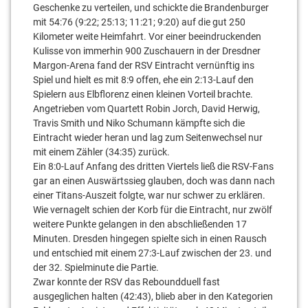
Geschenke zu verteilen, und schickte die Brandenburger
mit 54:76 (9:22; 25:13; 11:21; 9:20) auf die gut 250
Kilometer weite Heimfahrt. Vor einer beeindruckenden
Kulisse von immerhin 900 Zuschauern in der Dresdner
Margon-Arena fand der RSV Eintracht vernünftig ins
Spiel und hielt es mit 8:9 offen, ehe ein 2:13-Lauf den
Spielern aus Elbflorenz einen kleinen Vorteil brachte.
Angetrieben vom Quartett Robin Jorch, David Herwig,
Travis Smith und Niko Schumann kämpfte sich die
Eintracht wieder heran und lag zum Seitenwechsel nur
mit einem Zähler (34:35) zurück.
Ein 8:0-Lauf Anfang des dritten Viertels ließ die RSV-Fans
gar an einen Auswärtssieg glauben, doch was dann nach
einer Titans-Auszeit folgte, war nur schwer zu erklären.
Wie vernagelt schien der Korb für die Eintracht, nur zwölf
weitere Punkte gelangen in den abschließenden 17
Minuten. Dresden hingegen spielte sich in einen Rausch
und entschied mit einem 27:3-Lauf zwischen der 23. und
der 32. Spielminute die Partie.
Zwar konnte der RSV das Reboundduell fast
ausgeglichen halten (42:43), blieb aber in den Kategorien