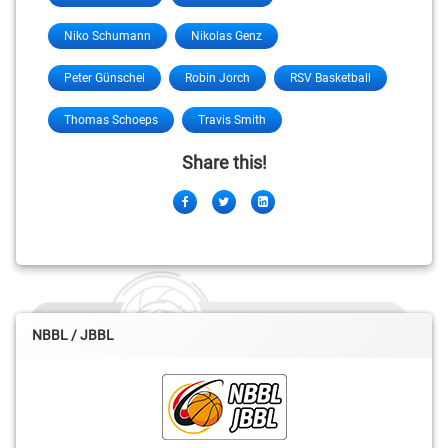
Niko Schumann
Nikolas Genz
Peter Günschel
Robin Jorch
RSV Basketball
Thomas Schoeps
Travis Smith
Share this!
Facebook
Twitter
LinkedIn
NBBL / JBBL