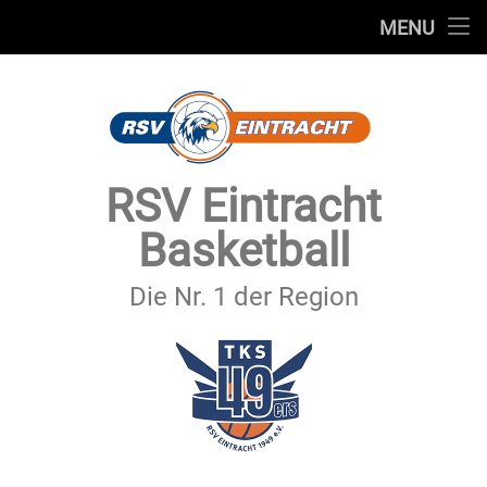
STARTSEITE
MENU
Skip
TEAMS
to
content
VEREIN
SERVICE
RSV Eintracht
SPONSOREN
Basketball
SECHSTER MANN
Die Nr. 1 der Region
KONTAKT
IMPRESSUM & DATENSCHUTZ