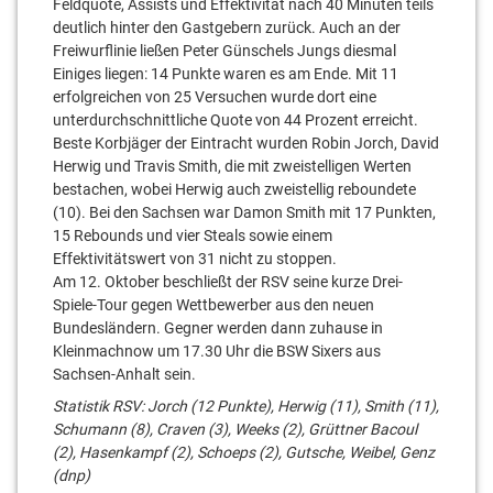
Feldquote, Assists und Effektivität nach 40 Minuten teils
deutlich hinter den Gastgebern zurück. Auch an der
Freiwurflinie ließen Peter Günschels Jungs diesmal
Einiges liegen: 14 Punkte waren es am Ende. Mit 11
erfolgreichen von 25 Versuchen wurde dort eine
unterdurchschnittliche Quote von 44 Prozent erreicht.
Beste Korbjäger der Eintracht wurden Robin Jorch, David
Herwig und Travis Smith, die mit zweistelligen Werten
bestachen, wobei Herwig auch zweistellig reboundete
(10). Bei den Sachsen war Damon Smith mit 17 Punkten,
15 Rebounds und vier Steals sowie einem
Effektivitätswert von 31 nicht zu stoppen.
Am 12. Oktober beschließt der RSV seine kurze Drei-
Spiele-Tour gegen Wettbewerber aus den neuen
Bundesländern. Gegner werden dann zuhause in
Kleinmachnow um 17.30 Uhr die BSW Sixers aus
Sachsen-Anhalt sein.
Statistik RSV: Jorch (12 Punkte), Herwig (11), Smith (11),
Schumann (8), Craven (3), Weeks (2), Grüttner Bacoul
(2), Hasenkampf (2), Schoeps (2), Gutsche, Weibel, Genz
(dnp)