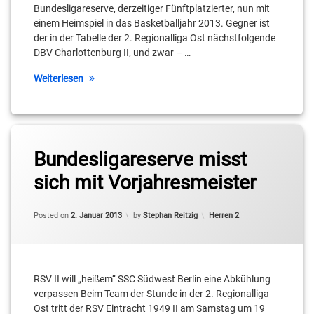
Craven
Bundesligareserve, derzeitiger Fünftplatzierter, nun mit
einem Heimspiel in das Basketballjahr 2013. Gegner ist
Mark
Daniel
der in der Tabelle der 2. Regionalliga Ost nächstfolgende
Schönheit
Mixich
DBV Charlottenburg II, und zwar – …
Moritz
DBV
Weiterlesen
Treml
Charlottenburg
II
Niko
Schumann
Dominik
Tagged
Kleine
Ortwin
Alex
Bundesligareserve misst
Doll
Büchsler
Erik
sich mit Vorjahresmeister
Müller
Robert
Cameron
Borchert
Neubauer
Updated on
2. Januar 2013
Georgios
Categories:
Posted on
2. Januar 2013
by
Stephan Reitzig
Herren 2
Tyrekidis
Robin
Christian
Jorch
Klink
Jonas
Koeppen
Roland
RSV II will „heißem“ SSC Südwest Berlin eine Abkühlung
Christopher
Winterstein
Schreiber
verpassen Beim Team der Stunde in der 2. Regionalliga
Julian
Ost tritt der RSV Eintracht 1949 II am Samstag um 19
Schulz