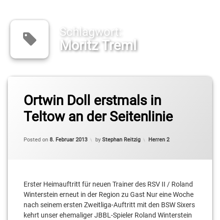
Schlagwort:
Moritz Treml
Tagged
BSW
Ortwin Doll erstmals in
Sixers
Teltow an der Seitenlinie
II
Cameron
Categories:
Posted on
8. Februar 2013
by
Stephan Reitzig
Herren 2
Neubauer
Christopher
Schreiber
Erster Heimauftritt für neuen Trainer des RSV II / Roland
Colin
Winterstein erneut in der Region zu Gast Nur eine Woche
Craven
nach seinem ersten Zweitliga-Auftritt mit den BSW Sixers
kehrt unser ehemaliger JBBL-Spieler Roland Winterstein