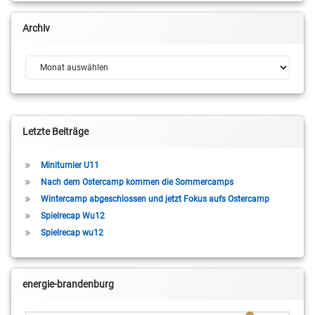
Decker
Archiv
Tobias
Horn
Archiv
Letzte Beiträge
Miniturnier U11
Nach dem Ostercamp kommen die Sommercamps
Wintercamp abgeschlossen und jetzt Fokus aufs Ostercamp
Spielrecap Wu12
Spielrecap wu12
energie-brandenburg