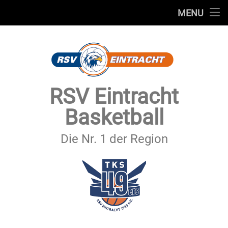
STARTSEITE
MENU
Skip
TEAMS
to
content
VEREIN
SERVICE
RSV Eintracht
SPONSOREN
Basketball
SECHSTER MANN
Die Nr. 1 der Region
KONTAKT
IMPRESSUM & DATENSCHUTZ