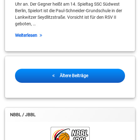
RSV
Colin
Uhr an. Der Gegner heißt am 14. Spieltag SSC Südwest
Basketball
Craven
Berlin, Spielort ist die Paul-Schneider-Grundschule in der
Kai
Lankwitzer Seydlitzstraße. Vorsicht ist für den RSV II
Buchmann
Sönke
Daniel
geboten, …
Leh
Mixich
Kai
Weiterlesen
Landvoigt
Stubenrauch-
Dennis
Halle
Langer
Konstantin
Linnartz
Tarek
Dilin
Vierhuve
Onyia
Leroy
Beitragsnavigation
Höbold
Ältere Beiträge
Tim
Erik
Decker
Müller
Mert
Basar
Tobias
Georgios
Horn
Tyrekidis
Moritz
Treml
NBBL / JBBL
Julian
Schulz
Regionalliga
Kai
Robert