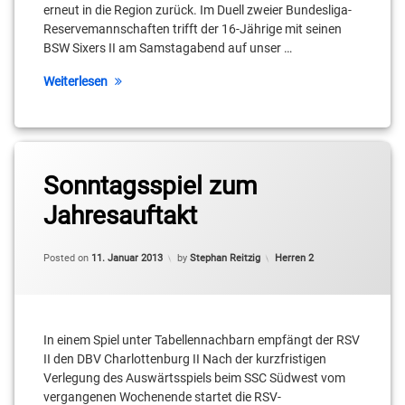
Daniel
erneut in die Region zurück. Im Duell zweier Bundesliga-
Mixich
Reservemannschaften trifft der 16-Jährige mit seinen
BSW Sixers II am Samstagabend auf unser …
Erik
Müller
Weiterlesen
Ferdinand
Zylka
Tagged
Georgios
Anthony
Sonntagsspiel zum
Tyrekidis
Woodson
Jahresauftakt
Julian
Cameron
Schulz
Neubauer
Updated on
11. Januar 2013
Categories:
Posted on
11. Januar 2013
by
Stephan Reitzig
Herren 2
Kai
Christian
Landvoigt
Bernhardt
Leroy
In einem Spiel unter Tabellennachbarn empfängt der RSV
Christopher
Höbold
Schreiber
II den DBV Charlottenburg II Nach der kurzfristigen
Verlegung des Auswärtsspiels beim SSC Südwest vom
Marcus
Colin
vergangenen Wochenende startet die RSV-
Brambora