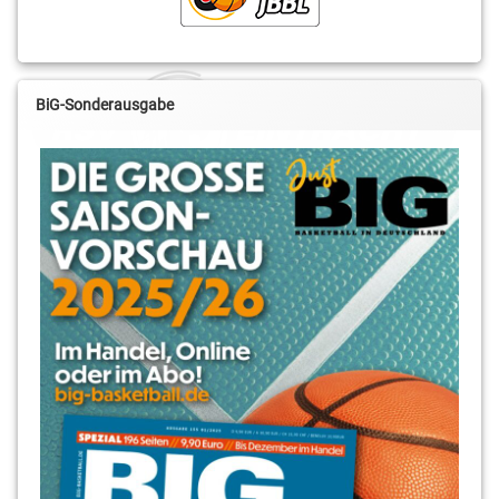
Buchmann
Borchert
Kai
RSV
Landvoigt
Basketball
BiG-Sonderausgabe
Leroy
Sönke
Höbold
Leh
Marc
Stubenrauch-
Borgartz
Halle
Marcelo
Tim
Fonseca
Decker
Moritz
Tobias
Treml
Horn
Niko
Schumann
Paul-
Schneider-
Grundschule