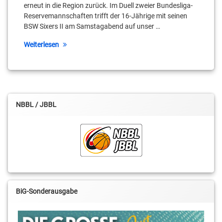
Daniel
erneut in die Region zurück. Im Duell zweier Bundesliga-
Mixich
Reservemannschaften trifft der 16-Jährige mit seinen
BSW Sixers II am Samstagabend auf unser …
Erik
Müller
Weiterlesen
Ferdinand
Zylka
Georgios
Tyrekidis
NBBL / JBBL
Julian
Schulz
Kai
Landvoigt
Leroy
Höbold
BiG-Sonderausgabe
Marcus
Brambora