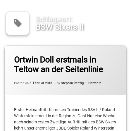
Schlagwort:
BSW Sixers II
Tagged
BSW
Ortwin Doll erstmals in
Sixers
Teltow an der Seitenlinie
II
Cameron
Categories:
Posted on
8. Februar 2013
by
Stephan Reitzig
Herren 2
Neubauer
Christopher
Schreiber
Erster Heimauftritt für neuen Trainer des RSV II / Roland
Colin
Winterstein erneut in der Region zu Gast Nur eine Woche
Craven
nach seinem ersten Zweitliga-Auftritt mit den BSW Sixers
kehrt unser ehemaliger JBBL-Spieler Roland Winterstein