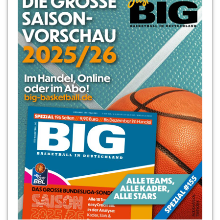
Mark
Schönheit
Moritz
Treml
Niko
Schumann
Ortwin
Doll
Robert
Borchert
Robin
Jorch
Roland
Winterstein