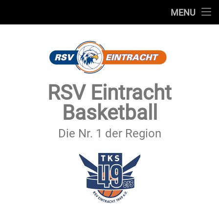
STARTSEITE
MENU
Skip
TEAMS
to
content
VEREIN
SERVICE
RSV Eintracht
SPONSOREN
Basketball
SECHSTER MANN
Die Nr. 1 der Region
KONTAKT
IMPRESSUM & DATENSCHUTZ