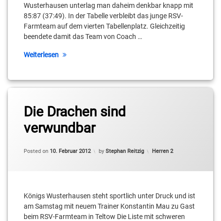
Treml
Wusterhausen unterlag man daheim denkbar knapp mit
85:87 (37:49). In der Tabelle verbleibt das junge RSV-
Robert
Farmteam auf dem vierten Tabellenplatz. Gleichzeitig
Borchert
beendete damit das Team von Coach …
Sebastian
Weiterlesen
Schmohl
Steve
Krajewski
Tagged
Adrian
Die Drachen sind
Tim
Pawliszyn
Decker
verwundbar
Bastian
Bloch
Updated on
10. Februar 2012
Categories:
Posted on
10. Februar 2012
by
Stephan Reitzig
Herren 2
Cameron
Neubauer
Königs Wusterhausen steht sportlich unter Druck und ist
Daniel
Mixich
am Samstag mit neuem Trainer Konstantin Mau zu Gast
beim RSV-Farmteam in Teltow Die Liste mit schweren