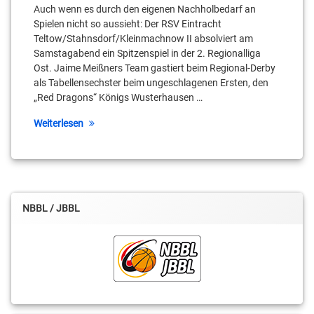
Auch wenn es durch den eigenen Nachholbedarf an
Moritz
Maik
Spielen nicht so aussieht: Der RSV Eintracht
Treml
Hasselberg
Teltow/Stahnsdorf/Kleinmachnow II absolviert am
Samstagabend ein Spitzenspiel in der 2. Regionalliga
Oben
Oben
Ost. Jaime Meißners Team gastiert beim Regional-Derby
Ebot-
Ebot-
als Tabellensechster beim ungeschlagenen Ersten, den
Etchi
Etchi
„Red Dragons“ Königs Wusterhausen …
Regionalliga
Oliver
Weiterlesen
Mackeldanz
Robert
Borchert
Paul
Naumann
Roland
Winterstein
Paul-
NBBL / JBBL
Dinter-
RSV
Halle
Basketball
Red
Sebastian
Dragons
Schmohl
Regionalliga
Steve