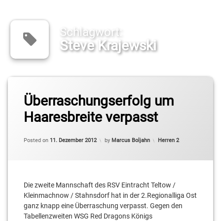
Schlagwort:
Steve Krajewski
Tagged
Christopher
Überraschungserfolg um
Schreiber
Haaresbreite verpasst
Colin
Craven
Categories:
Posted on
11. Dezember 2012
by
Marcus Boljahn
Herren 2
Felix
Rathke
Die zweite Mannschaft des RSV Eintracht Teltow /
Leon
Rothenbacher
Kleinmachnow / Stahnsdorf hat in der 2.Regionalliga Ost
ganz knapp eine Überraschung verpasst. Gegen den
Moritz
Tabellenzweiten WSG Red Dragons Königs