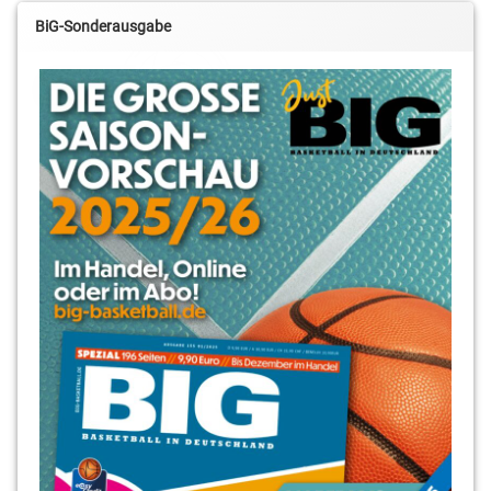
Krajewski
RSV
BiG-Sonderausgabe
Basketball
Stubenrauch-
Halle
Sebastian
Schmohl
Tobias
Horn
Steve
Krajewski
WSG Königs
Wusterhausen
WSG Königs
Wusterhausen
Yassin
Mahfouz