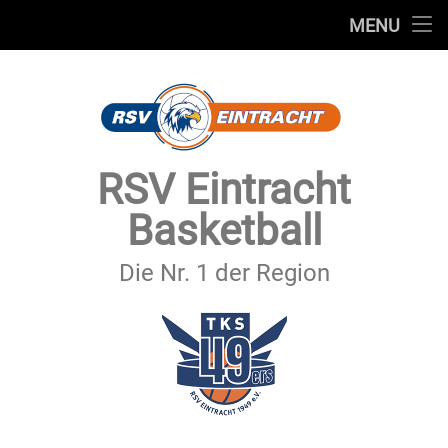
STARTSEITE
MENU
Skip
TEAMS
to
content
VEREIN
SERVICE
RSV Eintracht
SPONSOREN
Basketball
SECHSTER MANN
Die Nr. 1 der Region
KONTAKT
IMPRESSUM & DATENSCHUTZ