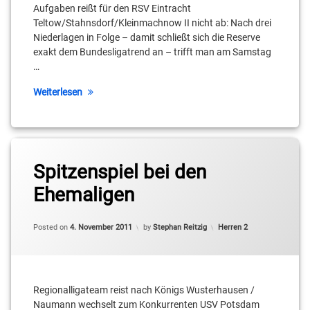
Elbestraße
Aufgaben reißt für den RSV Eintracht
Teltow/Stahnsdorf/Kleinmachnow II nicht ab: Nach drei
Jaime
Niederlagen in Folge – damit schließt sich die Reserve
Meißner
exakt dem Bundesligatrend an – trifft man am Samstag
…
Julian
Schulz
Weiterlesen
Kai
Landvoigt
Tagged
Konstantin
Adrian
Spitzenspiel bei den
Mau
Pawliszyn
Ehemaligen
Lennard
Bastian
Boekstegers
Bloch
Categories:
Posted on
4. November 2011
by
Stephan Reitzig
Herren 2
Leroy
Jaime
Höbold
Meißner
Lino
Regionalligateam reist nach Königs Wusterhausen /
Jakob
Atmowihardjo
Ndi
Naumann wechselt zum Konkurrenten USV Potsdam