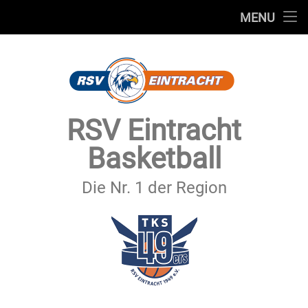
STARTSEITE
MENU
Skip
TEAMS
to
content
VEREIN
SERVICE
RSV Eintracht
SPONSOREN
Basketball
SECHSTER MANN
Die Nr. 1 der Region
KONTAKT
IMPRESSUM & DATENSCHUTZ