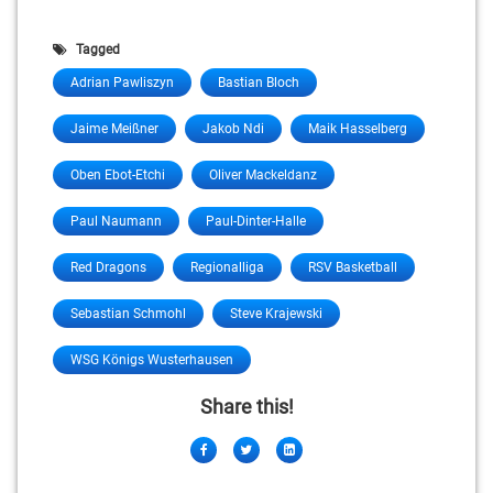
Tagged
Adrian Pawliszyn
Bastian Bloch
Jaime Meißner
Jakob Ndi
Maik Hasselberg
Oben Ebot-Etchi
Oliver Mackeldanz
Paul Naumann
Paul-Dinter-Halle
Red Dragons
Regionalliga
RSV Basketball
Sebastian Schmohl
Steve Krajewski
WSG Königs Wusterhausen
Share this!
Facebook
Twitter
LinkedIn