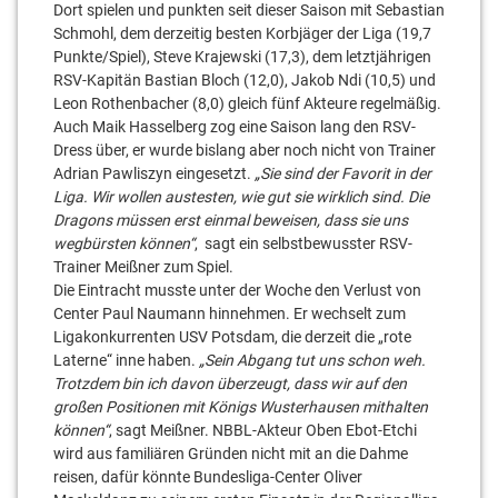
Dort spielen und punkten seit dieser Saison mit Sebastian
Schmohl, dem derzeitig besten Korbjäger der Liga (19,7
Punkte/Spiel), Steve Krajewski (17,3), dem letztjährigen
RSV-Kapitän Bastian Bloch (12,0), Jakob Ndi (10,5) und
Leon Rothenbacher (8,0) gleich fünf Akteure regelmäßig.
Auch Maik Hasselberg zog eine Saison lang den RSV-
Dress über, er wurde bislang aber noch nicht von Trainer
Adrian Pawliszyn eingesetzt.
„Sie sind der Favorit in der
Liga. Wir wollen austesten, wie gut sie wirklich sind. Die
Dragons müssen erst einmal beweisen, dass sie uns
wegbürsten können“
, sagt ein selbstbewusster RSV-
Trainer Meißner zum Spiel.
Die Eintracht musste unter der Woche den Verlust von
Center Paul Naumann hinnehmen. Er wechselt zum
Ligakonkurrenten USV Potsdam, die derzeit die „rote
Laterne“ inne haben.
„Sein Abgang tut uns schon weh.
Trotzdem bin ich davon überzeugt, dass wir auf den
großen Positionen mit Königs Wusterhausen mithalten
können“
, sagt Meißner. NBBL-Akteur Oben Ebot-Etchi
wird aus familiären Gründen nicht mit an die Dahme
reisen, dafür könnte Bundesliga-Center Oliver