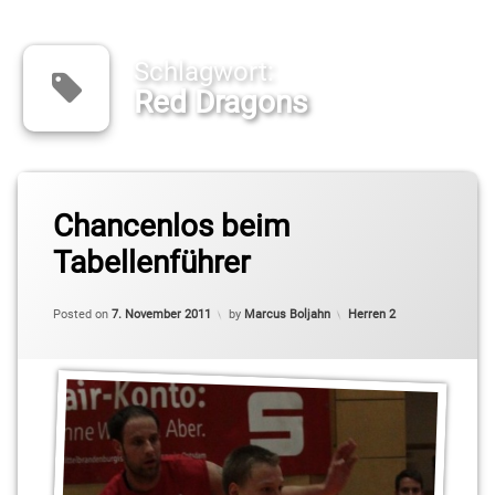
Schlagwort:
Red Dragons
Tagged
Daniel
Chancenlos beim
Mixich
Tabellenführer
Jaime
Meißner
Categories:
Posted on
7. November 2011
by
Marcus Boljahn
Herren 2
Oliver
Mackeldanz
Red
Dragons
Regionalliga