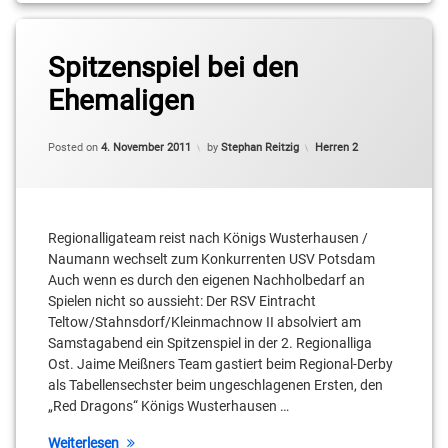
Tagged
Adrian
Spitzenspiel bei den
Pawliszyn
Ehemaligen
Bastian
Bloch
Categories:
Posted on
4. November 2011
by
Stephan Reitzig
Herren 2
Jaime
Meißner
Regionalligateam reist nach Königs Wusterhausen /
Jakob
Ndi
Naumann wechselt zum Konkurrenten USV Potsdam
Auch wenn es durch den eigenen Nachholbedarf an
Maik
Spielen nicht so aussieht: Der RSV Eintracht
Hasselberg
Teltow/Stahnsdorf/Kleinmachnow II absolviert am
Samstagabend ein Spitzenspiel in der 2. Regionalliga
Oben
Ost. Jaime Meißners Team gastiert beim Regional-Derby
Ebot-
als Tabellensechster beim ungeschlagenen Ersten, den
Etchi
„Red Dragons“ Königs Wusterhausen …
Oliver
Weiterlesen