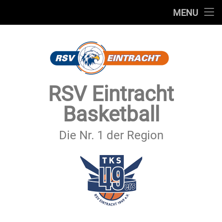
STARTSEITE
MENU
Skip
TEAMS
to
content
VEREIN
SERVICE
RSV Eintracht
SPONSOREN
Basketball
SECHSTER MANN
Die Nr. 1 der Region
KONTAKT
IMPRESSUM & DATENSCHUTZ