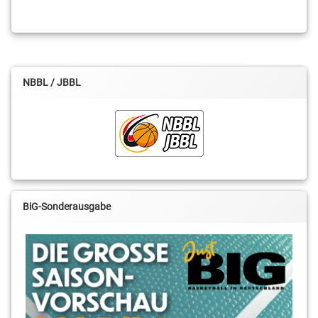
Mackeldanz
Paul
Naumann
Paul-
NBBL / JBBL
Dinter-
Halle
Red
Dragons
Regionalliga
RSV
BiG-Sonderausgabe
Basketball
Sebastian
Schmohl
Steve
Krajewski