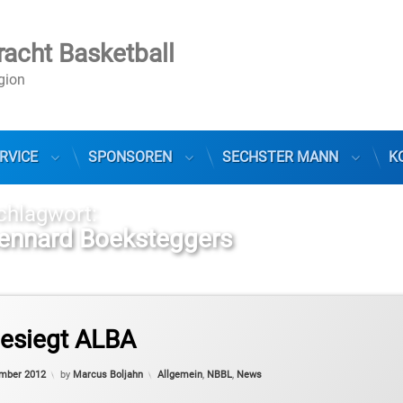
racht Basketball
egion
RVICE
SPONSOREN
SECHSTER MANN
K
chlagwort:
ennard Boeksteggers
esiegt ALBA
Categories:
ember 2012
by
Marcus Boljahn
Allgemein
,
NBBL
,
News