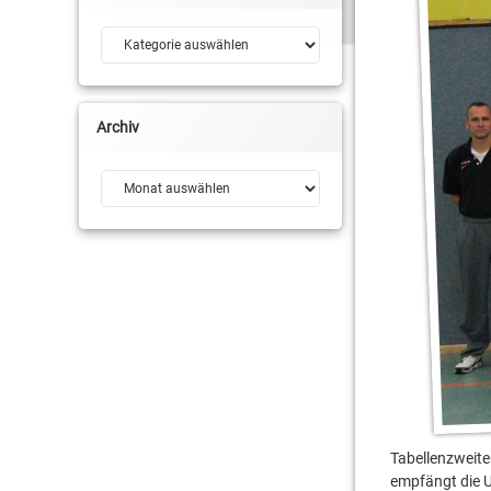
Milan Pesic
Kategorien
Christopher Schreib
Moritz Treml
Colin Craven
Niklas Ney
Archiv
Daniel Mayr
Philipp Beujean
Archiv
Dominik Kleine
Robin Jorch
Georg Voigtmann
Sönke Leh
Georgios Tyrekidis
Tim Decker
Jena NBBL
Lennard Boekstegge
Mark Schönheit
Tabellenzweit
Mert Basar
empfängt die 