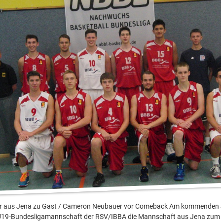
er
rs
er aus Jena zu Gast / Cameron Neubauer vor Comeback Am kommenden
U19-Bundesligamannschaft der RSV/IBBA die Mannschaft aus Jena zum