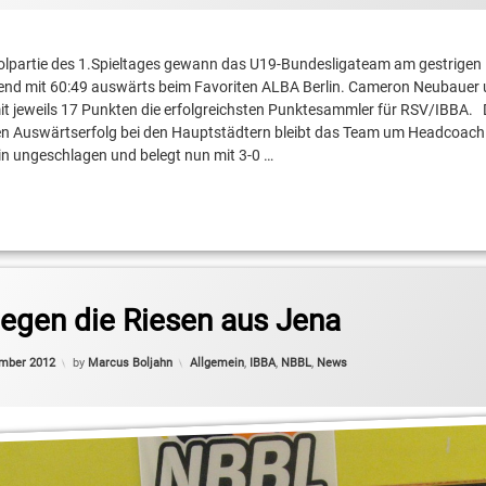
olpartie des 1.Spieltages gewann das U19-Bundesligateam am gestrigen
nd mit 60:49 auswärts beim Favoriten ALBA Berlin. Cameron Neubauer 
t jeweils 17 Punkten die erfolgreichsten Punktesammler für RSV/IBBA.
n Auswärtserfolg bei den Hauptstädtern bleibt das Team um Headcoach
er
in ungeschlagen und belegt nun mit 3-0 …
egen die Riesen aus Jena
rs
Updated on
2. November 2012
Categories:
ember 2012
by
Marcus Boljahn
Allgemein
,
IBBA
,
NBBL
,
News
t