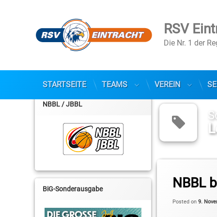
RSV Eint
Die Nr. 1 der R
STARTSEITE
TEAMS
VEREIN
SE
Skip
to
NBBL / JBBL
content
S
L
Tagged
Andreas Martin
NBBL b
BiG-Sonderausgabe
Anton Kuck
Posted on
9. Nov
Benjamin Gienapp