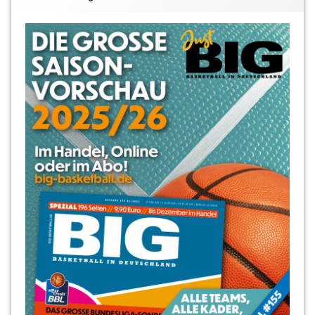
Marley
Jean-
Louis
Mert
Basar
Milan
Pesic
Moritz
Treml
Niklas
Ney
Philipp
Beujean
Robin
Jorch
Sönke