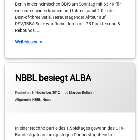
Kovalev
Berlin in der heimischen BBIS am Sonntag mit 63:49 für
sich entscheiden können und führen somit 1:0 in der
Marley
Best-of-three Serie. Herausragender Akteur auf
Jean-
RSV/IBBA Seite war Robin Jorch mit 25 Punkten und 8
Louis
Rebounds. …
Robin
Weiterlesen
Jorch
RSV/IBBA
Tagged
Andreas
NBBL besiegt ALBA
Martin
Posted on
9. November 2012
by
Marcus Boljahn
Anton
Kuck
Categories:
Allgemein
,
NBBL
,
News
Benjamin
Gienapp
In einer Nachholpartie des 1.Spieltages gewann das U19-
Cameron
Bundesligateam am gestrigen Donnerstagabend mit
Neubauer