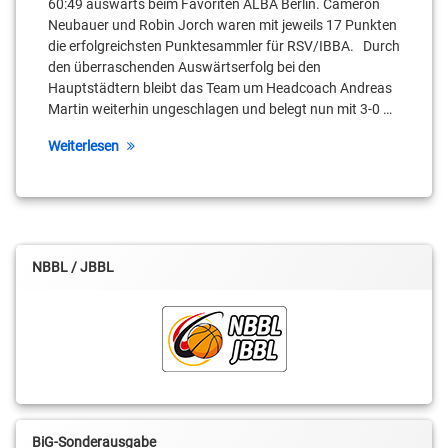
60:49 auswärts beim Favoriten ALBA Berlin. Cameron
Neubauer und Robin Jorch waren mit jeweils 17 Punkten
Christian
die erfolgreichsten Punktesammler für RSV/IBBA. Durch
Bernhardt
den überraschenden Auswärtserfolg bei den
Hauptstädtern bleibt das Team um Headcoach Andreas
Christopher
Martin weiterhin ungeschlagen und belegt nun mit 3-0 …
Schreiber
Weiterlesen
Colin
Craven
Dominik
Kleine
NBBL / JBBL
Georgios
Tyrrekidis
Lennard
Boeksteggers
Mark
Schönheit
BiG-Sonderausgabe