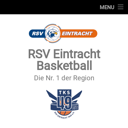
STARTSEITE
MENU
Skip
TEAMS
to
content
VEREIN
SERVICE
RSV Eintracht
SPONSOREN
Basketball
SECHSTER MANN
Die Nr. 1 der Region
KONTAKT
IMPRESSUM & DATENSCHUTZ