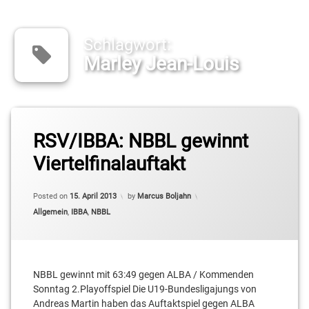
Schlagwort:
Marley Jean-Louis
Tagged
ALBA
RSV/IBBA: NBBL gewinnt
Berlin
Viertelfinalauftakt
Andreas
Martin
Updated on
15. April 2013
Posted on
15. April 2013
by
Marcus Boljahn
Categories:
Allgemein
,
IBBA
,
NBBL
Cameron
Neubauer
Christopher
Schreiber
NBBL gewinnt mit 63:49 gegen ALBA / Kommenden
Sonntag 2.Playoffspiel Die U19-Bundesligajungs von
Konstantin
Andreas Martin haben das Auftaktspiel gegen ALBA