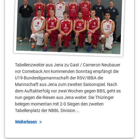
Berhnhardt
Christopher
Schreiber
Colin
Craven
Daniel
Mayr
Tabellenzweiter aus Jena zu Gast / Cameron Neubauer
Dominik
vor Comeback Am kommenden Sonntag empfängt die
Kleine
U19-Bundesligamannschaft der RSV/IBBA die
Mannschaft aus Jena zum zweiten Saisonspiel. Nach
Georg
dem Auftakterfolg vor zwei Wochen gegen BBS, geht es
Voigtmann
nun gegen die Riesen aus Jena weiter. Die Thüringer
belegen momentan mit 2-0 Siegen den zweiten
Georgios
Tabellenplatz der NBBL Division …
Tyrekidis
Weiterlesen
Jena
NBBL