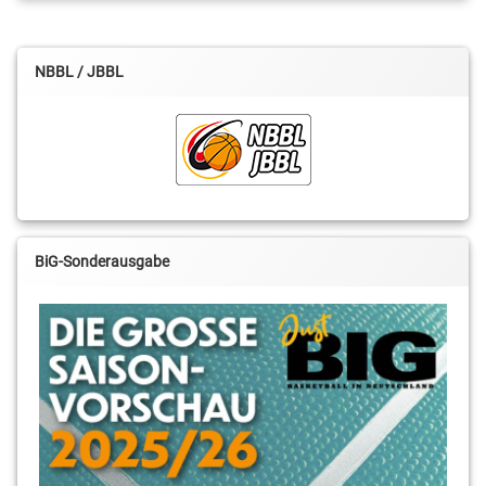
Lennard
Boeksteggers
NBBL / JBBL
Mark
Schönheit
Mert
Basar
Moritz
Treml
BiG-Sonderausgabe
NBBL
Division
Ost
Philipp
Beaujean
Robin
Jorch