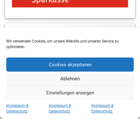
MBS & ALBA Projektblog
Wir verwenden Cookies, um unsere Website und unseren Service zu
optimieren.
Cookies akzeptieren
Ablehnen
Einstellungen anzeigen
Copyright 2026 RSV Eintracht Basketball
Impressum &
Impressum &
Impressum &
Kategorien
Datenschutz
Datenschutz
Datenschutz
Kategorien
Hosted by
CAROWEB