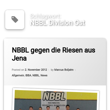
Schlagwort:
NBBL Division Ost
Tagged
Andreas
NBBL gegen die Riesen aus
Martin
Jena
Anton
Kuck
Updated on
2. November 2012
Posted on
2. November 2012
by
Marcus Boljahn
Categories:
Allgemein
,
IBBA
,
NBBL
,
News
Benjamin
Gienapp
Cameron
Neubauer
Christian