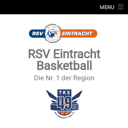
STARTSEITE
MENU
Skip
TEAMS
to
content
VEREIN
SERVICE
RSV Eintracht
SPONSOREN
Basketball
SECHSTER MANN
Die Nr. 1 der Region
KONTAKT
IMPRESSUM & DATENSCHUTZ