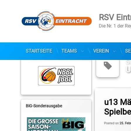
RSV Eint
Die Nr. 1 der R
Skip
to
STARTSEITE
TEAMS
VEREIN
SE
NBBL / JBBL
content
S
U
Tagged
ALBA Berlin
u13 Mä
BiG-Sonderausgabe
Spielbe
Melanie Pydde
RSV Basketball
Posted on
25. Feb