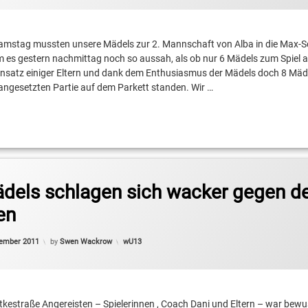
amstag mussten unsere Mädels zur 2. Mannschaft von Alba in die Max-S
 es gestern nachmittag noch so aussah, als ob nur 6 Mädels zum Spiel a
insatz einiger Eltern und dank dem Enthusiasmus der Mädels doch 8 Mäd
g angesetzten Partie auf dem Parkett standen. Wir …
blich
dels schlagen sich wacker gegen d
en
Updated on
16. November 2011
Categories:
vember 2011
by
Swen Wackrow
wU13
oltkestraße Angereisten – Spielerinnen , Coach Dani und Eltern – war bewu