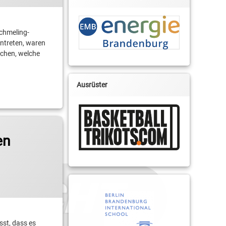
chmeling-
ntreten, waren
chen, welche
Ausrüster
en
sst, dass es