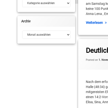
Kategorien
am Samstag kei
keine 100 Punk
Anna Lena , Em
Archiv
Weiterlesen
Archiv
Tagged
Caroline Pydde
Deutlic
Dirk Lihs
Posted on
1. Nov
Landesliga U13 wei
Melanie Pydde
Nach dem erfo
Halle (48:34) 
RSV Basketball
mitgereisten E
einen 14:2-Vor
Swen Wackrow
Elisa, Sina, An
TSV Spandau 1860