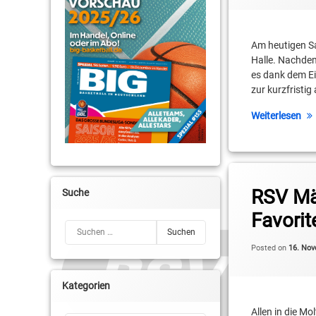
U13-Mädels
Am heutigen S
Halle. Nachdem
es dank dem E
zur kurzfristi
Weiterlesen
Tagged
Landesliga U13 wei
RSV Mä
Suche
Favorit
Melanie Pydde
Suchen nach:
Swen Wackrow
Posted on
16. No
U13-Mädels
Kategorien
Allen in die M