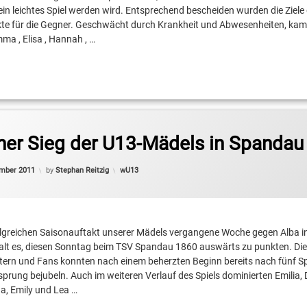
n leichtes Spiel werden wird. Entsprechend bescheiden wurden die Ziele
te für die Gegner. Geschwächt durch Krankheit und Abwesenheiten, kame
ma , Elisa , Hannah , …
her Sieg der U13-Mädels in Spandau
Categories:
ember 2011
by
Stephan Reitzig
wU13
blich
lgreichen Saisonauftakt unserer Mädels vergangene Woche gegen Alba i
galt es, diesen Sonntag beim TSV Spandau 1860 auswärts zu punkten. Die
ltern und Fans konnten nach einem beherzten Beginn bereits nach fünf S
sprung bejubeln. Auch im weiteren Verlauf des Spiels dominierten Emilia,
na, Emily und Lea …