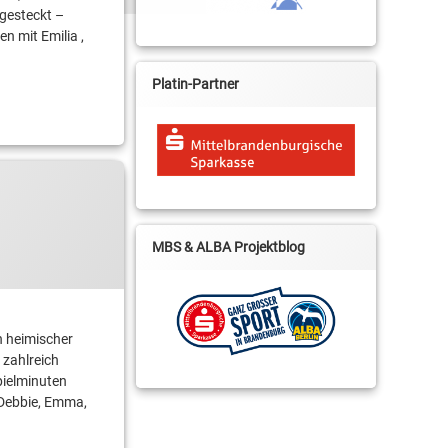
 gesteckt –
n mit Emilia ,
Platin-Partner
MBS & ALBA Projektblog
n heimischer
 zahlreich
pielminuten
 Debbie, Emma,