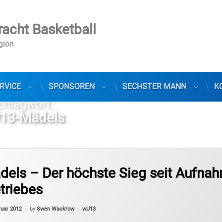
racht Basketball
egion
RVICE
SPONSOREN
SECHSTER MANN
K
chlagwort:
13-Mädels
dels – Der höchste Sieg seit Aufna
triebes
Updated on
26. Februar 2012
Categories:
ruar 2012
by
Swen Wackrow
wU13