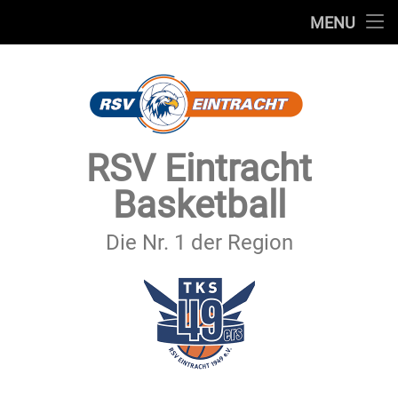
STARTSEITE
MENU
Skip
TEAMS
to
content
VEREIN
SERVICE
RSV Eintracht
SPONSOREN
Basketball
SECHSTER MANN
Die Nr. 1 der Region
KONTAKT
IMPRESSUM & DATENSCHUTZ