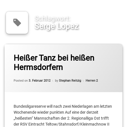
Schlagwort:
Serge Lopez
Tagged
Cameron
Heißer Tanz bei heißen
Neubauer
Hermsdorfern
Daniel
Mixich
Categories:
Posted on
3. Februar 2012
by
Stephan Reitzig
Herren 2
Jaime
Meißner
Bundesligareserve will nach zwei Niederlagen am letzten
Julian
Schulz
Wochenende wieder punkten Auf eine der derzeit
„heißesten“ Mannschaften der 2. Regionalliga Ost trifft
Kai
der RSV Eintracht Teltow/Stahnsdorf/Kleinmachnow II