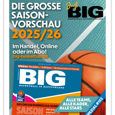
Oben
Ebot-
Etchi
Place
Moliere
Regionalliga
Reinickendorf
Robert
Borchert
Robin
Jorch
Roland
Winterstein
RSV
Basketball