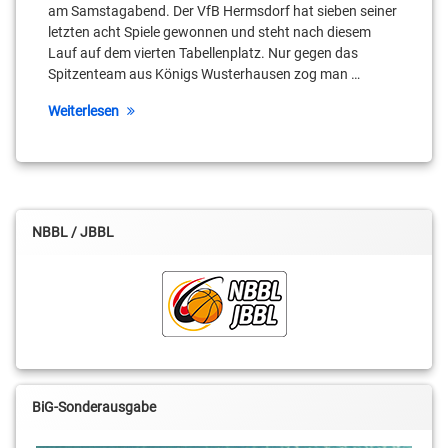
Landvoigt
am Samstagabend. Der VfB Hermsdorf hat sieben seiner
letzten acht Spiele gewonnen und steht nach diesem
Lennard
Lauf auf dem vierten Tabellenplatz. Nur gegen das
Boekstegers
Spitzenteam aus Königs Wusterhausen zog man …
Leroy
Weiterlesen
Höbold
Lino
Atmowihardjo
Marcel
NBBL / JBBL
Karge
Marius
Huth
Michel
Altenburg
BiG-Sonderausgabe
Moritz
Treml