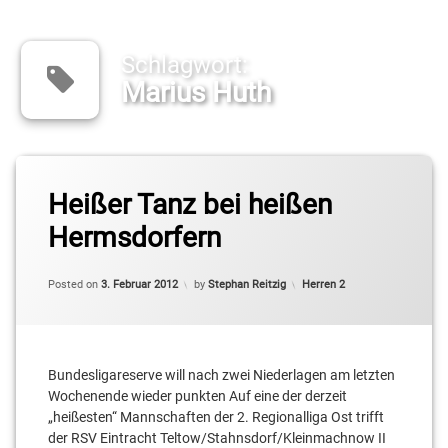
Schlagwort:
Marius Huth
Tagged
Cameron
Heißer Tanz bei heißen
Neubauer
Hermsdorfern
Daniel
Mixich
Categories:
Posted on
3. Februar 2012
by
Stephan Reitzig
Herren 2
Jaime
Meißner
Bundesligareserve will nach zwei Niederlagen am letzten
Julian
Schulz
Wochenende wieder punkten Auf eine der derzeit
„heißesten“ Mannschaften der 2. Regionalliga Ost trifft
Kai
der RSV Eintracht Teltow/Stahnsdorf/Kleinmachnow II