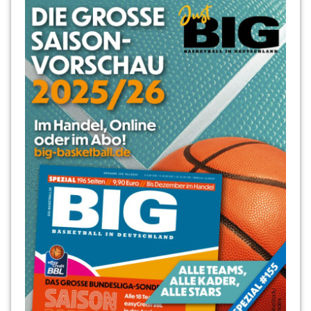
Oben
Ebot-
Etchi
Place
Moliere
Regionalliga
Reinickendorf
Robert
Borchert
Robin
Jorch
Roland
Winterstein
RSV
Basketball