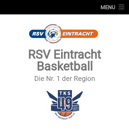
STARTSEITE
MENU
Skip
TEAMS
to
content
VEREIN
SERVICE
RSV Eintracht
SPONSOREN
Basketball
SECHSTER MANN
Die Nr. 1 der Region
KONTAKT
IMPRESSUM & DATENSCHUTZ