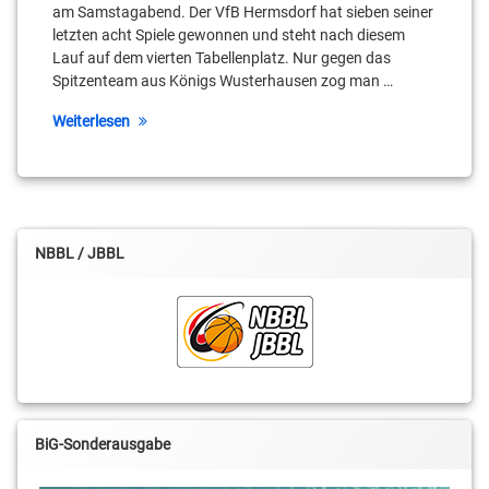
Landvoigt
am Samstagabend. Der VfB Hermsdorf hat sieben seiner
letzten acht Spiele gewonnen und steht nach diesem
Lennard
Lauf auf dem vierten Tabellenplatz. Nur gegen das
Boekstegers
Spitzenteam aus Königs Wusterhausen zog man …
Leroy
Weiterlesen
Höbold
Lino
Atmowihardjo
Marcel
NBBL / JBBL
Karge
Marius
Huth
Michel
Altenburg
BiG-Sonderausgabe
Moritz
Treml