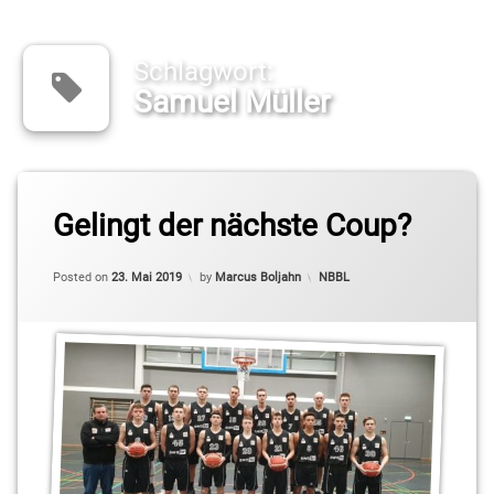
Schlagwort:
Samuel Müller
Tagged
Gelingt der nächste Coup?
DBV
Charlottenburg
Updated on
23. Mai 2019
Categories:
Posted on
23. Mai 2019
by
Marcus Boljahn
NBBL
Elias
Baggette
Joey
Ney
Lukas
Wagner
Max