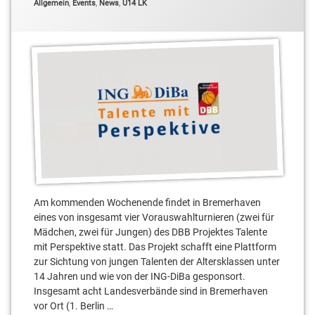
Categories:
Allgemein
,
Events
,
News
,
U14 LK
Kevin
Bergemann
Leo
von
Hören
Lino
Bischoff
Luca
Zempel
Lukas
Am kommenden Wochenende findet in Bremerhaven
Wagner
eines von insgesamt vier Vorauswahlturnieren (zwei für
Mädchen, zwei für Jungen) des DBB Projektes Talente
Moritz
Kamke
mit Perspektive statt. Das Projekt schafft eine Plattform
zur Sichtung von jungen Talenten der Altersklassen unter
Samuel
14 Jahren und wie von der ING-DiBa gesponsort.
Müller
Insgesamt acht Landesverbände sind in Bremerhaven
vor Ort (1. Berlin …