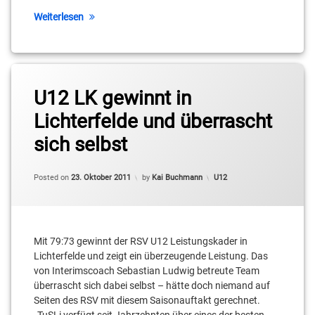
TmP
Weiterlesen
Tagged
Jonas
U12 LK gewinnt in
Wiese
Lichterfelde und überrascht
Philipp
sich selbst
Biese
Updated on
23. Oktober 2011
RSV
Categories:
Posted on
23. Oktober 2011
by
Kai Buchmann
U12
Basketball
Samuel
Müller
Mit 79:73 gewinnt der RSV U12 Leistungskader in
Lichterfelde und zeigt ein überzeugende Leistung. Das
Sebastian
von Interimscoach Sebastian Ludwig betreute Team
Ludwig
überrascht sich dabei selbst – hätte doch niemand auf
Seiten des RSV mit diesem Saisonauftakt gerechnet.
U12LK