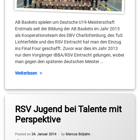
Stölzel
Maxim
Stenyushyn
AB Baskets spielen um Deutsche U19-Meisterschaft
Erstmals seit der Bildung der AB Baskets im Jahr 2015
NBBL
als Kooperationsteam des DBV Charlottenburg, des TuS
Lichterfelde und des RSV Eintracht hat man den Einzug
Samuel
ins Final Four geschafft. Zuvor war dies im Jahr 2013
Müller
nur dem Vorgänger IBBA/RSV Eintracht gelungen, wobei
man gegen den späteren deutschen Meister …
Stephan
McCollister
Weiterlesen
TuS
Lichterfelde
Tagged
Christopher
RSV Jugend bei Talente mit
Schreiber
Perspektive
ING-
DiBa
Posted on
24. Januar 2014
by
Marcus Boljahn