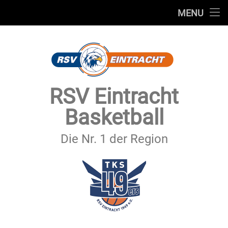
STARTSEITE
MENU
Skip
TEAMS
to
content
VEREIN
SERVICE
RSV Eintracht
SPONSOREN
Basketball
SECHSTER MANN
Die Nr. 1 der Region
KONTAKT
IMPRESSUM & DATENSCHUTZ