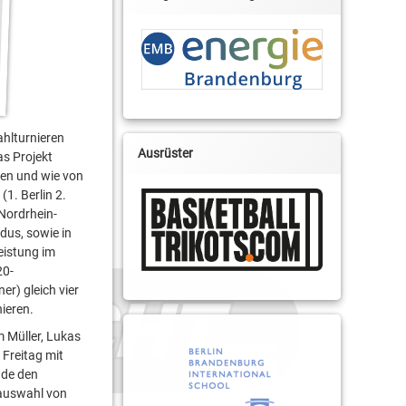
hlturnieren
Ausrüster
as Projekt
ren und wie von
1. Berlin 2.
Nordrhein-
dus, sowie in
eistung im
20-
r) gleich vier
ieren.
 Müller, Lukas
 Freitag mit
nde den
sauswahl von