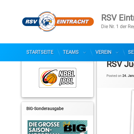
RSV Eint
Die Nr. 1 der R
Skip
to
STARTSEITE
TEAMS
VEREIN
SE
NBBL / JBBL
content
RSV Jug
Posted on
24. Jan
BiG-Sonderausgabe