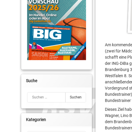
Am kommenden 
(zwei für Mädc
schafft eine P
der ING-DiBa g
Brandenburg 3
Westfalen 8. S
Suche
anschließenden 
Vordergrund st
Bundestrainer)
Suchen nach:
Bundestrainer 
Dieses Ziel ha
Wagner, Lino B
Kategorien
dem Brandenbu
Bundestrainern