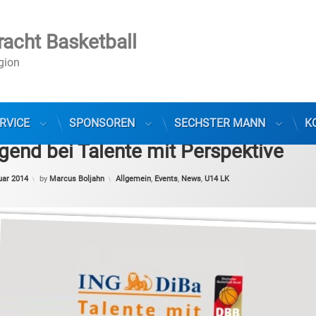
racht Basketball
egion
RVICE
SPONSOREN
SECHSTER MANN
K
end bei Talente mit Perspektive
Categories:
uar 2014
by
Marcus Boljahn
Allgemein
,
Events
,
News
,
U14 LK