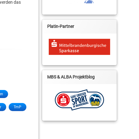
 werden das
Platin-Partner
MBS & ALBA Projektblog
en
r
TmP