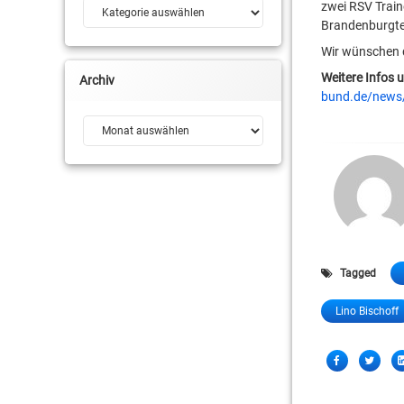
zwei RSV Trai
Kategorien
Brandenburgte
Wir wünschen 
Weitere Infos 
Archiv
bund.de/news/
Archiv
Tagged
Lino Bischoff
Share
Facebook
Twitter
this!