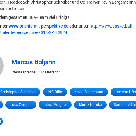
nern. Headcoach Christopher Schreiber und Co-Trainer Kevin Bergemann
am betreuen.
dem gesamten BBV-Team viel Erfolg !
unter
www.talente-mit-perspektive.de
oder unter
http://www.basketball-
talente-perspektive-2014-2-133924
Marcus Boljahn
Pressesprecher RSV Eintracht
Christopher Schreiber
ING-DiBa
Kevin Bergemann
Leo von Hör
Luca Zempel
Lukas Wagner
Moritz Kamke
Samuel Mülle
LinkedIn