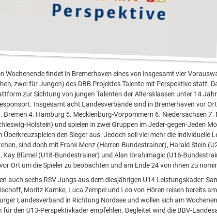
Wochenende findet in Bremerhaven eines von insgesamt vier Vorauswa
hen, zwei für Jungen) des DBB Projektes Talente mit Perspektive statt. D
lattform zur Sichtung von jungen Talenten der Altersklassen unter 14 Jah
esponsort. Insgesamt acht Landesverbände sind in Bremerhaven vor Ort (
. Bremen 4. Hamburg 5. Mecklenburg-Vorpommern 6. Niedersachsen 7. 
chleswig-Holstein) und spielen in zwei Gruppen im Jeder-gegen-Jeden Mo
Überkreuzspielen den Sieger aus. Jedoch soll viel mehr die individuelle L
ehen, sind doch mit Frank Menz (Herren-Bundestrainer), Harald Stein (U
, Kay Blümel (U18-Bundestrainer) und Alan Ibrahimagic (U16-Bundestraine
vor Ort um die Spieler zu beobachten und am Ende 24 von ihnen zu nomin
ben auch sechs RSV Jungs aus dem diesjährigen U14 Leistungskader: Sam
ischoff, Moritz Kamke, Luca Zempel und Leo von Hören reisen bereits am
rger Landesverband in Richtung Nordsee und wollen sich am Wochene
 für den U13-Perspektivkader empfehlen. Begleitet wird die BBV-Lande