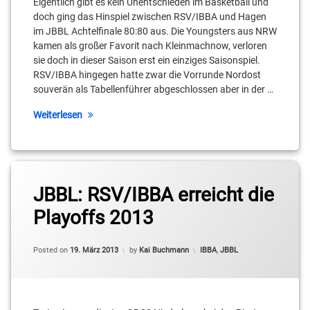
Eigentlich gibt es kein Unentschieden im Basketball und
doch ging das Hinspiel zwischen RSV/IBBA und Hagen
im JBBL Achtelfinale 80:80 aus. Die Youngsters aus NRW
kamen als großer Favorit nach Kleinmachnow, verloren
sie doch in dieser Saison erst ein einziges Saisonspiel.
RSV/IBBA hingegen hatte zwar die Vorrunde Nordost
souverän als Tabellenführer abgeschlossen aber in der …
Weiterlesen
JBBL: RSV/IBBA erreicht die
Playoffs 2013
Categories:
Posted on
19. März 2013
by
Kai Buchmann
IBBA
,
JBBL