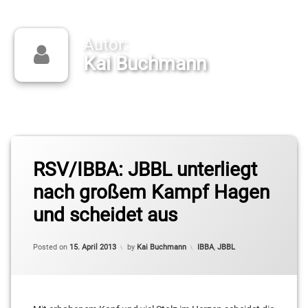
Autor:
Kai Buchmann
Trainer, Jugendkoordinator
RSV/IBBA: JBBL unterliegt
nach großem Kampf Hagen
und scheidet aus
Categories:
Posted on
15. April 2013
by
Kai Buchmann
IBBA
,
JBBL