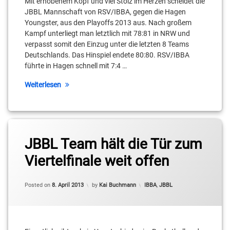
Mit erhobenem Kopf und viel Stolz im Herzen scheidet die
JBBL Mannschaft von RSV/IBBA, gegen die Hagen
Youngster, aus den Playoffs 2013 aus. Nach großem
Kampf unterliegt man letztlich mit 78:81 in NRW und
verpasst somit den Einzug unter die letzten 8 Teams
Deutschlands. Das Hinspiel endete 80:80. RSV/IBBA
führte in Hagen schnell mit 7:4 …
Weiterlesen
JBBL Team hält die Tür zum
Viertelfinale weit offen
Categories:
Posted on
8. April 2013
by
Kai Buchmann
IBBA
,
JBBL