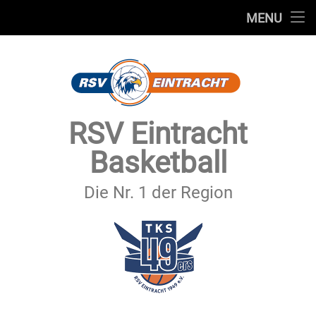
STARTSEITE
MENU
Skip
TEAMS
to
content
VEREIN
SERVICE
RSV Eintracht
SPONSOREN
Basketball
SECHSTER MANN
Die Nr. 1 der Region
KONTAKT
IMPRESSUM & DATENSCHUTZ