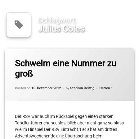
Schlagwort:
Julius Coles
Tagged
Schwelm eine Nummer zu
2.
Basketball-
groß
Bundesliga
Pro B
Updated on
15. Dezember 2012
Categories:
Posted on
15. Dezember 2012
by
Stephan Reitzig
Herren 1
Blair
Wheadon
Cameron
Neubauer
Der RSV war auch im Rückspiel gegen einen starken
Tabellenführer chancenlos, blieb aber nicht ganz so blass
Jaime
wie im Hinspiel Der RSV Eintracht 1949 hat am dritten
Meißner
Adventswochenende eine Überraschung beim