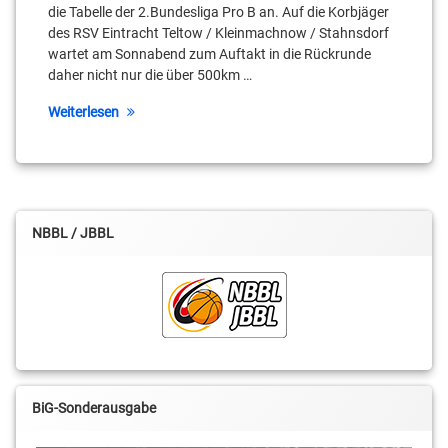
Reid
die Tabelle der 2.Bundesliga Pro B an. Auf die Korbjäger
Basketball
des RSV Eintracht Teltow / Kleinmachnow / Stahnsdorf
wartet am Sonnabend zum Auftakt in die Rückrunde
Schwelmer
Baskets
daher nicht nur die über 500km …
Weiterlesen
Tim
Modersitzki
Yannick
Evans
NBBL / JBBL
BiG-Sonderausgabe