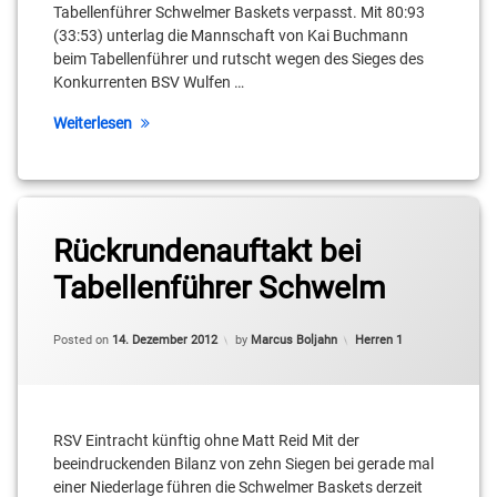
Tabellenführer Schwelmer Baskets verpasst. Mit 80:93
Julius
(33:53) unterlag die Mannschaft von Kai Buchmann
Coles
beim Tabellenführer und rutscht wegen des Sieges des
Konkurrenten BSV Wulfen …
Kai
Buchmann
Weiterlesen
Mark
Schönheit
Tagged
Maurice
Rückrundenauftakt bei
2.
Greene
Basketball-
Tabellenführer Schwelm
Bundesliga
Michael
Pro B
Haucke
Categories:
Posted on
14. Dezember 2012
by
Marcus Boljahn
Herren 1
Julius
Niko
Coles
Schumann
Kai
Robin
Buchmann
RSV Eintracht künftig ohne Matt Reid Mit der
Jorch
beeindruckenden Bilanz von zehn Siegen bei gerade mal
Matt
einer Niederlage führen die Schwelmer Baskets derzeit
RSV