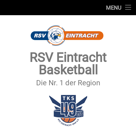
STARTSEITE
MENU
Skip
TEAMS
to
content
VEREIN
SERVICE
RSV Eintracht
SPONSOREN
Basketball
SECHSTER MANN
Die Nr. 1 der Region
KONTAKT
IMPRESSUM & DATENSCHUTZ