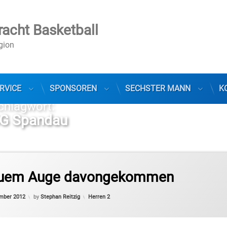
racht Basketball
egion
RVICE
SPONSOREN
SECHSTER MANN
K
chlagwort:
G Spandau
auem Auge davongekommen
Updated on
2. Dezember 2012
Categories:
mber 2012
by
Stephan Reitzig
Herren 2