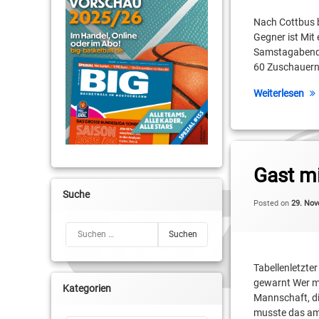
Christopher Schreib
Nach Cottbus 
Gegner ist Mit
Colin Craven
Samstagabend g
60 Zuschauern 
Daniel Mixich
Weiterlesen
Erik Müller
Jonas Koeppen
Tagged
Kai Buchmann
BG Spandau
Gast m
Kai Landvoigt
Cameron Neubauer
Suche
Posted on
29. No
Leroy Höbold
Christopher Schreib
Suchen nach:
Mehdi Ahmadi
Daniel Mixich
Tabellenletzte
Niko Schumann
gewarnt Wer me
Erik Müller
Kategorien
Mannschaft, di
Regionalliga
musste das am
Future Basketball Be