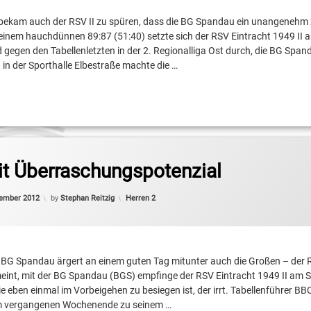
er
bekam auch der RSV II zu spüren, dass die BG Spandau ein unangenehm 
 einem hauchdünnen 89:87 (51:40) setzte sich der RSV Eintracht 1949 II 
egen den Tabellenletzten in der 2. Regionalliga Ost durch, die BG Span
in der Sporthalle Elbestraße machte die …
it Überraschungspotenzial
Categories:
vember 2012
by
Stephan Reitzig
Herren 2
er
r BG Spandau ärgert an einem guten Tag mitunter auch die Großen – der RS
int, mit der BG Spandau (BGS) empfinge der RSV Eintracht 1949 II am 
e eben einmal im Vorbeigehen zu besiegen ist, der irrt. Tabellenführer B
 vergangenen Wochenende zu seinem …
rlin