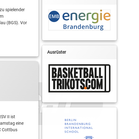
zu spielender
am
dau (BGS). Vor
Ausrüster
V II ist
Samstag eine
BC Cottbus