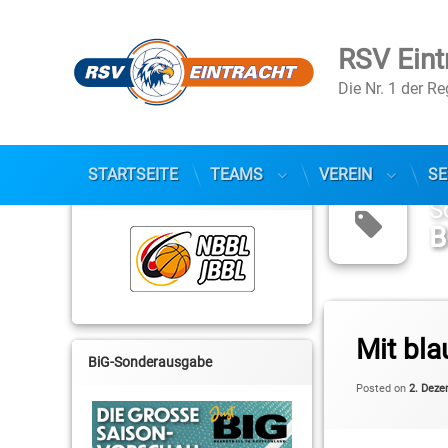
RSV Eint
Die Nr. 1 der R
Skip
to
STARTSEITE
TEAMS
VEREIN
SE
NBBL / JBBL
content
S
B
Tagged
Anthony Woodson
Mit bl
BiG-Sonderausgabe
BG Spandau
Posted on
2. Deze
Cameron Neubauer