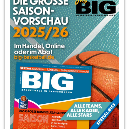
Niko
Schumann
Regionalliga
Robert
Borchert
RSV
Basketball
Stubenrauch-
Halle
Thomas
Baumgartner
Tim
Decker
Tobias
Horn