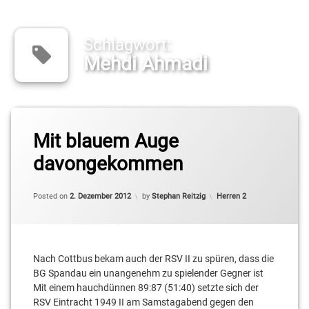
Schlagwort:
Mehdi Ahmadi
Tagged
Anthony
Mit blauem Auge
Woodson
davongekommen
BG
Spandau
Updated on
2. Dezember 2012
Categories:
Posted on
2. Dezember 2012
by
Stephan Reitzig
Herren 2
Cameron
Neubauer
Nach Cottbus bekam auch der RSV II zu spüren, dass die
Christopher
Schreiber
BG Spandau ein unangenehm zu spielender Gegner ist
Mit einem hauchdünnen 89:87 (51:40) setzte sich der
Colin
RSV Eintracht 1949 II am Samstagabend gegen den