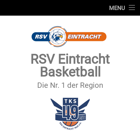
STARTSEITE
MENU
Skip
TEAMS
to
content
VEREIN
SERVICE
RSV Eintracht
SPONSOREN
Basketball
SECHSTER MANN
Die Nr. 1 der Region
KONTAKT
IMPRESSUM & DATENSCHUTZ