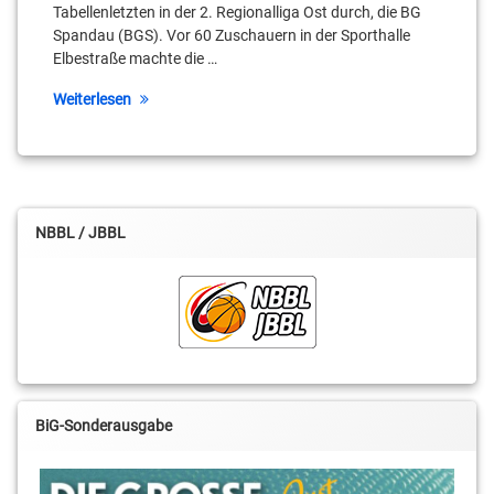
Craven
Tabellenletzten in der 2. Regionalliga Ost durch, die BG
Spandau (BGS). Vor 60 Zuschauern in der Sporthalle
Daniel
Elbestraße machte die …
Mixich
Weiterlesen
Erik
Müller
Jonas
Koeppen
NBBL / JBBL
Kai
Buchmann
Kai
Landvoigt
Leroy
Höbold
BiG-Sonderausgabe
Mehdi
Ahmadi