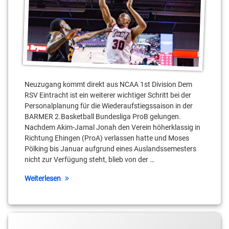
Kai
Buchmann
Karolis
Babkauskas
Leo
Neuzugang kommt direkt aus NCAA 1st Division Dem
Hampl
RSV Eintracht ist ein weiterer wichtiger Schritt bei der
Personalplanung für die Wiederaufstiegssaison in der
Matt
BARMER 2.Basketball Bundesliga ProB gelungen.
Dogan
Nachdem Akim-Jamal Jonah den Verein höherklassig in
Richtung Ehingen (ProA) verlassen hatte und Moses
Moses
Pölking bis Januar aufgrund eines Auslandssemesters
Pölking
nicht zur Verfügung steht, blieb von der …
Vladimir
Weiterlesen
Pastushenko
Tagged