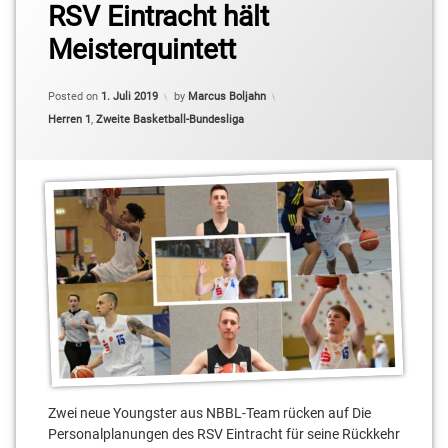
RSV Eintracht hält
2.
Basketball-
Meisterquintett
Bundesliga
Pro B
Posted on
1. Juli 2019
by
Marcus Boljahn
Akim-
Categories:
Herren 1
,
Zweite Basketball-Bundesliga
Jamal
Jonah
Cliff
Goncalo
Jordan
Müller
Joshua
Bothe
Kai
Buchmann
Zwei neue Youngster aus NBBL-Team rücken auf Die
Karolis
Personalplanungen des RSV Eintracht für seine Rückkehr
Babkauskas