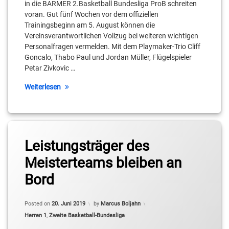
in die BARMER 2.Basketball Bundesliga ProB schreiten
voran. Gut fünf Wochen vor dem offiziellen
Leo
Trainingsbeginn am 5. August können die
Hampl
Vereinsverantwortlichen Vollzug bei weiteren wichtigen
Personalfragen vermelden. Mit dem Playmaker-Trio Cliff
Lukas
Goncalo, Thabo Paul und Jordan Müller, Flügelspieler
Wagner
Petar Zivkovic …
Matt
Weiterlesen
Dogan
Moses
Pölking
Tagged
Petar
Leistungsträger des
2.
Zivkovic
Basketball-
Meisterteams bleiben an
Bundesliga
Pro B
Sebastian
Bord
Fülle
Akim-
Jamal
Thabo
Posted on
20. Juni 2019
by
Marcus Boljahn
Jonah
Paul
Categories:
Herren 1
,
Zweite Basketball-Bundesliga