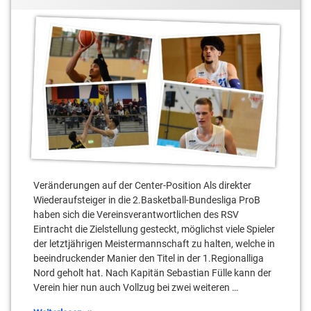
Denis
Vladimir
Toroman
Pastushenko
Kai
Yannick
Buchmann
Hildebrandt
Max
Stölzel
Moses
Pölking
Sebastian
Fülle
Veränderungen auf der Center-Position Als direkter
Wiederaufsteiger in die 2.Basketball-Bundesliga ProB
Yannick
haben sich die Vereinsverantwortlichen des RSV
Hildebrandt
Eintracht die Zielstellung gesteckt, möglichst viele Spieler
der letztjährigen Meistermannschaft zu halten, welche in
beeindruckender Manier den Titel in der 1.Regionalliga
Nord geholt hat. Nach Kapitän Sebastian Fülle kann der
Verein hier nun auch Vollzug bei zwei weiteren …