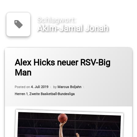
Schlagwort:
Akim-Jamal Jonah
Tagged
Alex Hicks neuer RSV-Big
2.
Basketball-
Man
Bundesliga
Pro B
Updated on
4. Juli 2019
Posted on
4. Juli 2019
by
Marcus Boljahn
Akim-
Categories:
Herren 1
,
Zweite Basketball-Bundesliga
Jamal
Jonah
Alex
Hicks
Joshua
Bothe