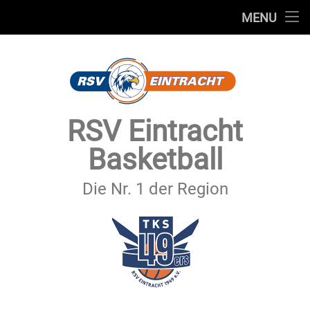
STARTSEITE
MENU
Skip
TEAMS
to
content
VEREIN
SERVICE
RSV Eintracht
SPONSOREN
Basketball
SECHSTER MANN
Die Nr. 1 der Region
KONTAKT
IMPRESSUM & DATENSCHUTZ