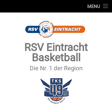
STARTSEITE
MENU
Skip
TEAMS
to
content
VEREIN
SERVICE
RSV Eintracht
SPONSOREN
Basketball
SECHSTER MANN
Die Nr. 1 der Region
KONTAKT
IMPRESSUM & DATENSCHUTZ