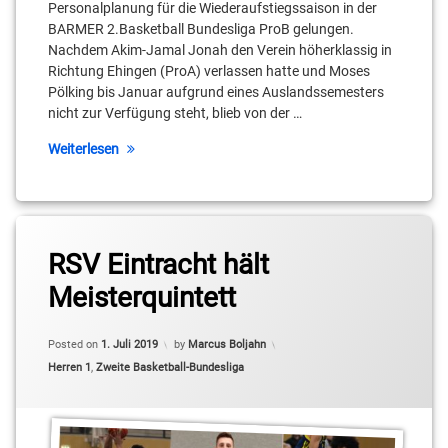
Personalplanung für die Wiederaufstiegssaison in der
Matt
BARMER 2.Basketball Bundesliga ProB gelungen.
Dogan
Nachdem Akim-Jamal Jonah den Verein höherklassig in
Richtung Ehingen (ProA) verlassen hatte und Moses
Moses
Pölking bis Januar aufgrund eines Auslandssemesters
Pölking
nicht zur Verfügung steht, blieb von der …
Vladimir
Weiterlesen
Pastushenko
Tagged
RSV Eintracht hält
2.
Basketball-
Meisterquintett
Bundesliga
Pro B
Posted on
1. Juli 2019
by
Marcus Boljahn
Akim-
Categories:
Herren 1
,
Zweite Basketball-Bundesliga
Jamal
Jonah
Cliff
Goncalo