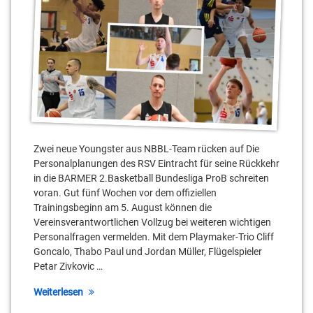
Jordan
Müller
Joshua
Bothe
Kai
Buchmann
Zwei neue Youngster aus NBBL-Team rücken auf Die
Karolis
Personalplanungen des RSV Eintracht für seine Rückkehr
Babkauskas
in die BARMER 2.Basketball Bundesliga ProB schreiten
voran. Gut fünf Wochen vor dem offiziellen
Leo
Trainingsbeginn am 5. August können die
Hampl
Vereinsverantwortlichen Vollzug bei weiteren wichtigen
Personalfragen vermelden. Mit dem Playmaker-Trio Cliff
Lukas
Goncalo, Thabo Paul und Jordan Müller, Flügelspieler
Wagner
Petar Zivkovic …
Matt
Weiterlesen
Dogan