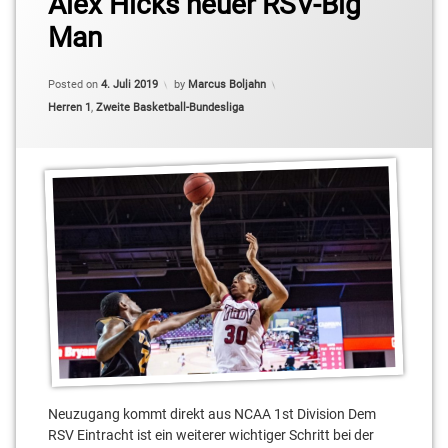
Alex Hicks neuer RSV-Big
Basketball-
Man
Bundesliga
Pro B
Updated on
4. Juli 2019
Posted on
4. Juli 2019
by
Marcus Boljahn
Akim-
Categories:
Herren 1
,
Zweite Basketball-Bundesliga
Jamal
Jonah
Alex
Hicks
Joshua
Bothe
Kai
Buchmann
Karolis
Babkauskas
Leo
Neuzugang kommt direkt aus NCAA 1st Division Dem
Hampl
RSV Eintracht ist ein weiterer wichtiger Schritt bei der