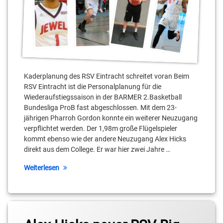
Leonik
Wadehn
Matt
Dogan
Maxim
Stenyushyn
Kaderplanung des RSV Eintracht schreitet voran Beim
RSV Eintracht ist die Personalplanung für die
Pharroh
Wiederaufstiegssaison in der BARMER 2.Basketball
Gordon
Bundesliga ProB fast abgeschlossen. Mit dem 23-
jährigen Pharroh Gordon konnte ein weiterer Neuzugang
Stahnsdorf
verpflichtet werden. Der 1,98m große Flügelspieler
kommt ebenso wie der andere Neuzugang Alex Hicks
Teltow
direkt aus dem College. Er war hier zwei Jahre …
Vladimir
Weiterlesen
Pastushenko
Tagged
2.