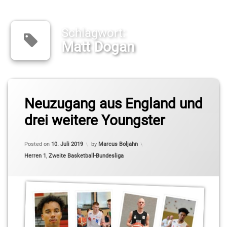
Schlagwort:
Matt Dogan
Tagged
Neuzugang aus England und
2.
Basketball-
drei weitere Youngster
Bundesliga
Pro B
Posted on
10. Juli 2019
by
Marcus Boljahn
Javier
Categories:
Herren 1
,
Zweite Basketball-Bundesliga
Spires
Kai
Buchmann
Kleinmachnow