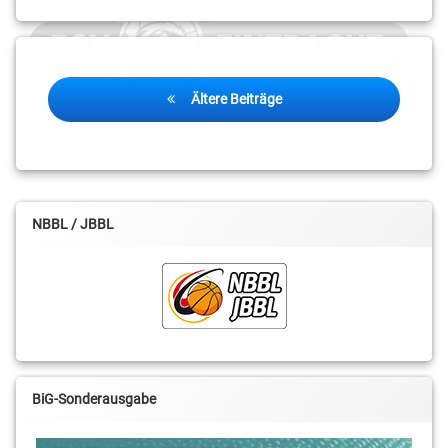
Moses
Pölking
Petar
Beitragsnavigation
Zivkovic
Ältere Beiträge
Sebastian
Fülle
Thabo
Paul
NBBL / JBBL
Vladimir
Pastushenko
Yannick
Hildebrandt
BiG-Sonderausgabe