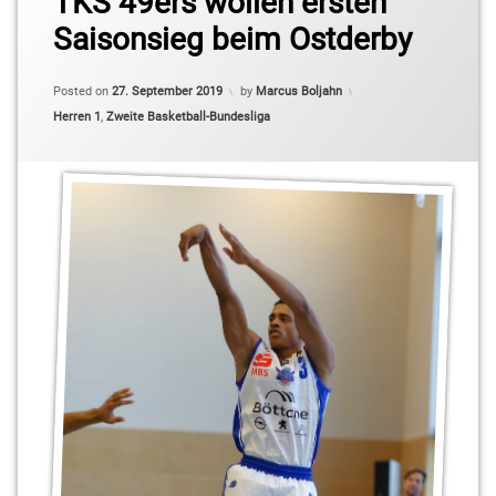
TKS 49ers wollen ersten
Basketball-
Saisonsieg beim Ostderby
Bundesliga
Pro B
Posted on
27. September 2019
by
Marcus Boljahn
Cliff
Categories:
Herren 1
,
Zweite Basketball-Bundesliga
Goncalo
Daniel
Kirchner
Julius
Stahl
Kai
Buchmann
Marc
Friederici
Pharroh
Gordon