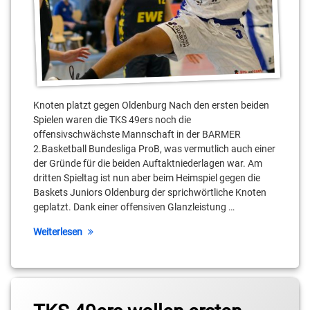
Max
Stölzel
Mubarak
Salami
Petar
Zivkovic
Knoten platzt gegen Oldenburg Nach den ersten beiden
Spielen waren die TKS 49ers noch die
Sebastian
offensivschwächste Mannschaft in der BARMER
Fülle
2.Basketball Bundesliga ProB, was vermutlich auch einer
der Gründe für die beiden Auftaktniederlagen war. Am
Stahnsdorf
dritten Spieltag ist nun aber beim Heimspiel gegen die
Baskets Juniors Oldenburg der sprichwörtliche Knoten
Teltow
geplatzt. Dank einer offensiven Glanzleistung …
Thabo
Weiterlesen
Paul
Tagged
2.