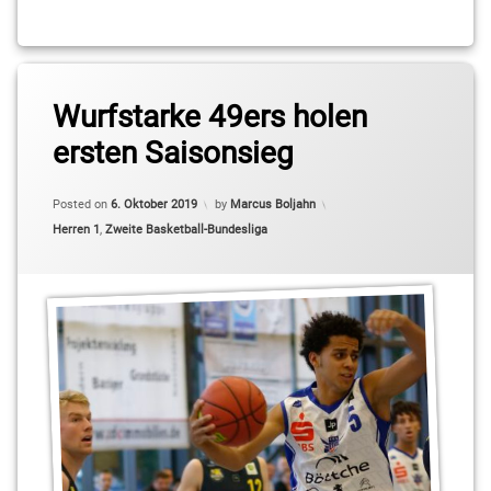
Tagged
BARMER
Wurfstarke 49ers holen
2.Basketball
ersten Saisonsieg
Bundesliga
ProB
Updated on
6. Oktober 2019
Posted on
6. Oktober 2019
by
Marcus Boljahn
BBIS
Categories:
Herren 1
,
Zweite Basketball-Bundesliga
Chukuku
Emili
Cliff
Goncalo
Kai
Buchmann
Kleinmachnow