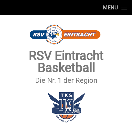
STARTSEITE
MENU
Skip
TEAMS
to
content
VEREIN
SERVICE
RSV Eintracht
SPONSOREN
Basketball
SECHSTER MANN
Die Nr. 1 der Region
KONTAKT
IMPRESSUM & DATENSCHUTZ