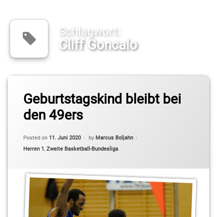
Schlagwort:
Cliff Goncalo
Tagged
Alex
Geburtstagskind bleibt bei
Giese
den 49ers
BARMER
2.Basketball
Posted on
11. Juni 2020
by
Marcus Boljahn
Bundesliga
Categories:
Herren 1
,
Zweite Basketball-Bundesliga
ProB
Cliff
Goncalo
Kleinmachnow