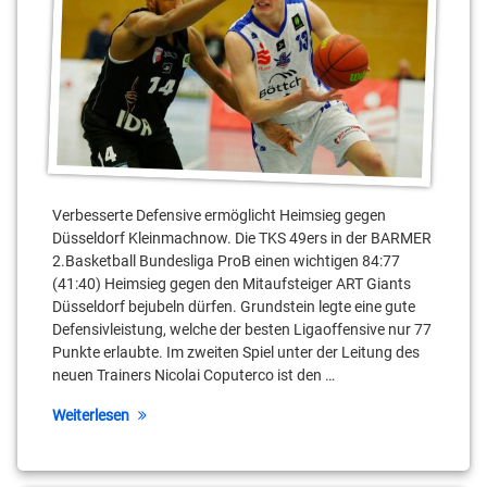
Nicolai
Coputerco
Petar
Zivkovic
Sebastian
Fülle
Stahnsdorf
Verbesserte Defensive ermöglicht Heimsieg gegen
Düsseldorf Kleinmachnow. Die TKS 49ers in der BARMER
Teltow
2.Basketball Bundesliga ProB einen wichtigen 84:77
(41:40) Heimsieg gegen den Mitaufsteiger ART Giants
Yannick
Düsseldorf bejubeln dürfen. Grundstein legte eine gute
Hildebrandt
Defensivleistung, welche der besten Ligaoffensive nur 77
Punkte erlaubte. Im zweiten Spiel unter der Leitung des
neuen Trainers Nicolai Coputerco ist den …
Weiterlesen