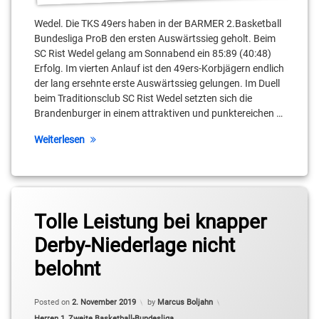
Teltow
Wedel. Die TKS 49ers haben in der BARMER 2.Basketball
Bundesliga ProB den ersten Auswärtssieg geholt. Beim
Thabo
Paul
SC Rist Wedel gelang am Sonnabend ein 85:89 (40:48)
Erfolg. Im vierten Anlauf ist den 49ers-Korbjägern endlich
Vladimir
der lang ersehnte erste Auswärtssieg gelungen. Im Duell
Pastushenko
beim Traditionsclub SC Rist Wedel setzten sich die
Brandenburger in einem attraktiven und punktereichen …
Weiterlesen
Tagged
BARMER
Tolle Leistung bei knapper
2.Basketball
Derby-Niederlage nicht
Bundesliga
ProB
belohnt
Chukuku
Emili
Updated on
2. November 2019
Posted on
2. November 2019
by
Marcus Boljahn
Categories:
Herren 1
,
Zweite Basketball-Bundesliga