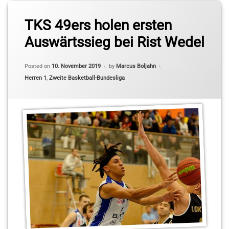
Tagged
Alexander
TKS 49ers holen ersten
Giese
Auswärtssieg bei Rist Wedel
BARMER
2.Basketball
Posted on
10. November 2019
by
Marcus Boljahn
Bundesliga
Categories:
Herren 1
,
Zweite Basketball-Bundesliga
ProB
Chukuku
Emili
Kleinmachnow
Mubarak
Salami
Sebastian
Fülle
Stahnsdorf