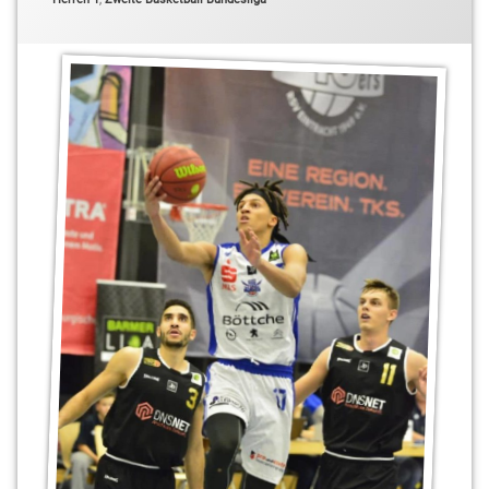
Kai
Buchmann
Kleinmachnow
Mubarak
Salami
Pharroh
Gordon
Sebastian
Fülle
Stahnsdorf
Teltow
Vladimir
Pastushenko