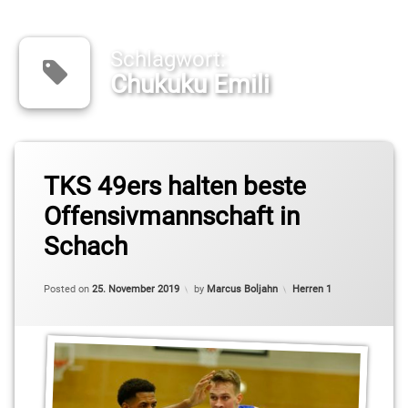
Schlagwort:
Chukuku Emili
Tagged
BBIS
TKS 49ers halten beste
Offensivmannschaft in
Chukuku
Emili
Schach
Kleinmachnow
Updated on
25. November 2019
Categories:
Posted on
25. November 2019
by
Marcus Boljahn
Herren 1
Max
Stölzel
Mubarak
Salami