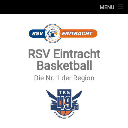
STARTSEITE
MENU
Skip
TEAMS
to
content
VEREIN
SERVICE
RSV Eintracht
SPONSOREN
Basketball
SECHSTER MANN
Die Nr. 1 der Region
KONTAKT
IMPRESSUM & DATENSCHUTZ