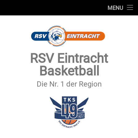
STARTSEITE
MENU
Skip
TEAMS
to
content
VEREIN
SERVICE
RSV Eintracht
SPONSOREN
Basketball
SECHSTER MANN
Die Nr. 1 der Region
KONTAKT
IMPRESSUM & DATENSCHUTZ