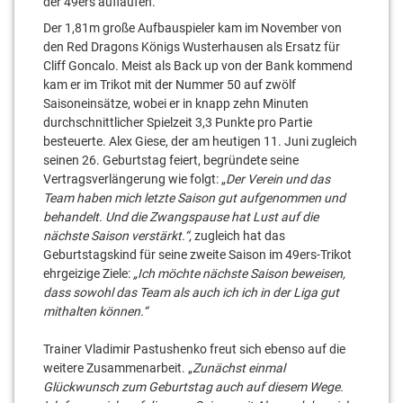
der 49ers auflaufen.
Der 1,81m große Aufbauspieler kam im November von
den Red Dragons Königs Wusterhausen als Ersatz für
Cliff Goncalo. Meist als Back up von der Bank kommend
kam er im Trikot mit der Nummer 50 auf zwölf
Saisoneinsätze, wobei er in knapp zehn Minuten
durchschnittlicher Spielzeit 3,3 Punkte pro Partie
besteuerte. Alex Giese, der am heutigen 11. Juni zugleich
seinen 26. Geburtstag feiert, begründete seine
Vertragsverlängerung wie folgt: „
Der Verein und das
Team haben mich letzte Saison gut aufgenommen und
behandelt. Und die Zwangspause hat Lust auf die
nächste Saison verstärkt.“,
zugleich hat das
Geburtstagskind für seine zweite Saison im 49ers-Trikot
ehrgeizige Ziele:
„Ich möchte nächste Saison beweisen,
dass sowohl das Team als auch ich ich in der Liga gut
mithalten können.“
Trainer Vladimir Pastushenko freut sich ebenso auf die
weitere Zusammenarbeit. „
Zunächst einmal
Glückwunsch zum Geburtstag auch auf diesem Wege.