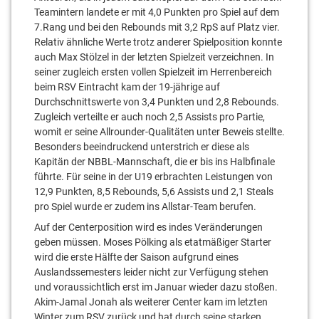
Teamintern landete er mit 4,0 Punkten pro Spiel auf dem
7.Rang und bei den Rebounds mit 3,2 RpS auf Platz vier.
Relativ ähnliche Werte trotz anderer Spielposition konnte
auch Max Stölzel in der letzten Spielzeit verzeichnen. In
seiner zugleich ersten vollen Spielzeit im Herrenbereich
beim RSV Eintracht kam der 19-jährige auf
Durchschnittswerte von 3,4 Punkten und 2,8 Rebounds.
Zugleich verteilte er auch noch 2,5 Assists pro Partie,
womit er seine Allrounder-Qualitäten unter Beweis stellte.
Besonders beeindruckend unterstrich er diese als
Kapitän der NBBL-Mannschaft, die er bis ins Halbfinale
führte. Für seine in der U19 erbrachten Leistungen von
12,9 Punkten, 8,5 Rebounds, 5,6 Assists und 2,1 Steals
pro Spiel wurde er zudem ins Allstar-Team berufen.
Auf der Centerposition wird es indes Veränderungen
geben müssen. Moses Pölking als etatmäßiger Starter
wird die erste Hälfte der Saison aufgrund eines
Auslandssemesters leider nicht zur Verfügung stehen
und voraussichtlich erst im Januar wieder dazu stoßen.
Akim-Jamal Jonah als weiterer Center kam im letzten
Winter zum RSV zurück und hat durch seine starken