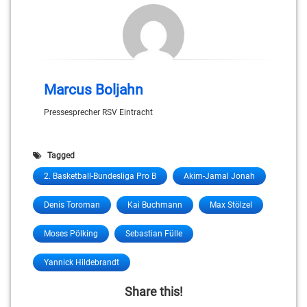
Marcus Boljahn
Pressesprecher RSV Eintracht
Tagged
2. Basketball-Bundesliga Pro B
Akim-Jamal Jonah
Denis Toroman
Kai Buchmann
Max Stölzel
Moses Pölking
Sebastian Fülle
Yannick Hildebrandt
Share this!