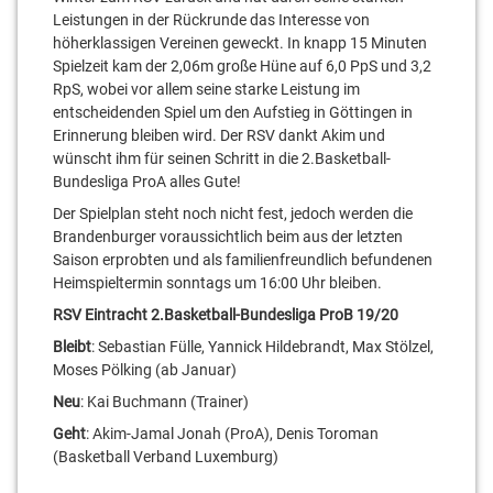
Leistungen in der Rückrunde das Interesse von
höherklassigen Vereinen geweckt. In knapp 15 Minuten
Spielzeit kam der 2,06m große Hüne auf 6,0 PpS und 3,2
RpS, wobei vor allem seine starke Leistung im
entscheidenden Spiel um den Aufstieg in Göttingen in
Erinnerung bleiben wird. Der RSV dankt Akim und
wünscht ihm für seinen Schritt in die 2.Basketball-
Bundesliga ProA alles Gute!
Der Spielplan steht noch nicht fest, jedoch werden die
Brandenburger voraussichtlich beim aus der letzten
Saison erprobten und als familienfreundlich befundenen
Heimspieltermin sonntags um 16:00 Uhr bleiben.
RSV Eintracht 2.Basketball-Bundesliga ProB 19/20
Bleibt
: Sebastian Fülle, Yannick Hildebrandt, Max Stölzel,
Moses Pölking (ab Januar)
Neu
: Kai Buchmann (Trainer)
Geht
: Akim-Jamal Jonah (ProA), Denis Toroman
(Basketball Verband Luxemburg)