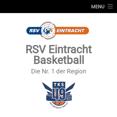
STARTSEITE
MENU
Skip
TEAMS
to
content
VEREIN
SERVICE
RSV Eintracht
SPONSOREN
Basketball
SECHSTER MANN
Die Nr. 1 der Region
KONTAKT
IMPRESSUM & DATENSCHUTZ