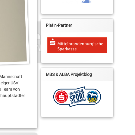
Platin-Partner
MBS & ALBA Projektblog
e Mannschaft
teiger USV
as Team von
shauptstädter