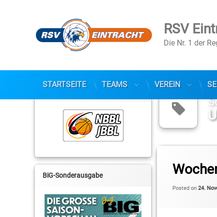
RSV Eint
Die Nr. 1 der R
Skip
to
STARTSEITE
TEAMS
VEREIN
SE
NBBL / JBBL
content
S
U
Tagged
Cameron Neubauer
Wochen
BiG-Sonderausgabe
Daniel Mixich
Posted on
24. No
DBV Charlottenburg