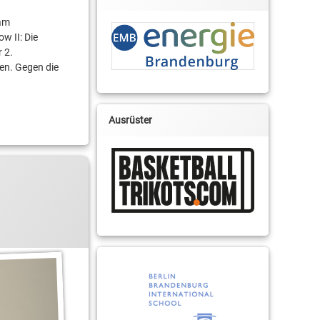
eam
w II: Die
 2.
en. Gegen die
Ausrüster