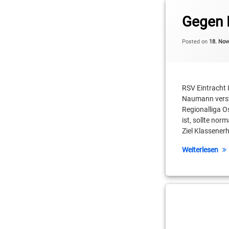
Tagged
Alexander Burkhard
Gegen 
Brandenburg-Derby
Posted on
18. No
Daniel Mixich
Derby
RSV Eintracht 
Naumann verst
Jaime Meißner
Regionalliga 
ist, sollte no
JBBL
Ziel Klassenerh
Lino Atmowihardjo
Weiterlesen
Moritz Treml
Oben Ebot-Etchi
Beitragsn
OSZ I Jägerallee
Paul Naumann