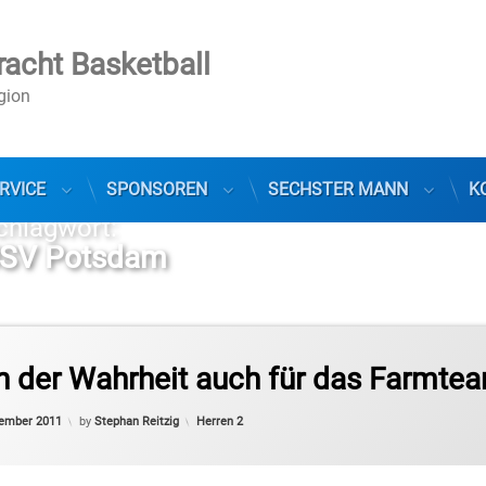
racht Basketball
egion
RVICE
SPONSOREN
SECHSTER MANN
K
chlagwort:
SV Potsdam
 der Wahrheit auch für das Farmte
Categories:
vember 2011
by
Stephan Reitzig
Herren 2