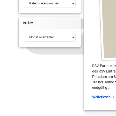
Kategorien
Paul Naumann
Robert Borchert
Regionalliga
Robin Jorch
Archiv
Robert Borchert
Roland Winterstein
Archiv
USV Potsdam
Roman von Glowack
RSV Basketball
Sömmeringhalle
RSV-Farmteam u
des RSV Eintra
Tobias Lange
Potsdam am Son
Trainer Jaime 
USV Potsdam
endgültig …
Weiterlesen