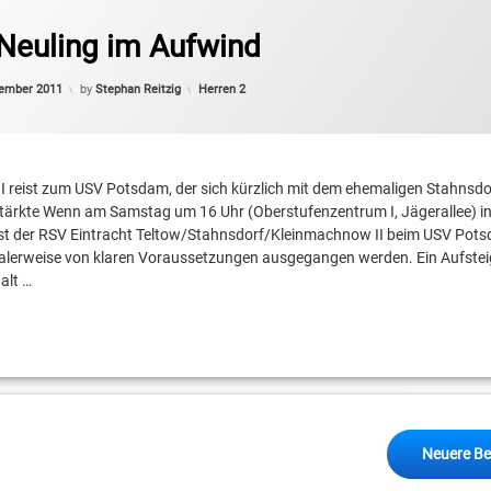
Neuling im Aufwind
Categories:
vember 2011
by
Stephan Reitzig
Herren 2
II reist zum USV Potsdam, der sich kürzlich mit dem ehemaligen Stahnsdo
ärkte Wenn am Samstag um 16 Uhr (Oberstufenzentrum I, Jägerallee) in 
Ost der RSV Eintracht Teltow/Stahnsdorf/Kleinmachnow II beim USV Pot
rmalerweise von klaren Voraussetzungen ausgegangen werden. Ein Aufste
alt …
avigation
Neuere Be