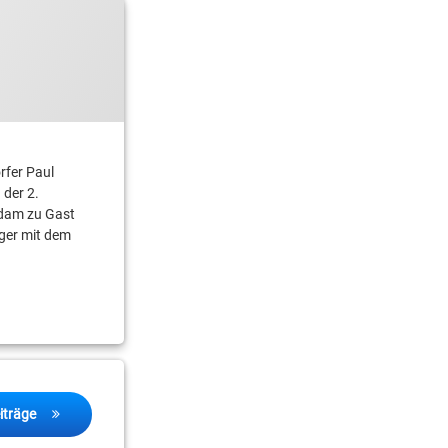
rfer Paul
der 2.
sdam zu Gast
iger mit dem
iträge