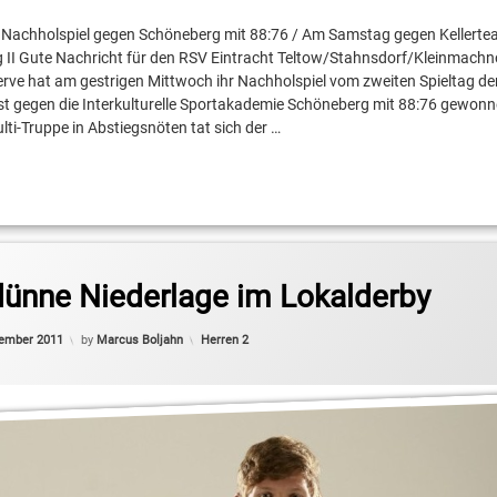
t Nachholspiel gegen Schöneberg mit 88:76 / Am Samstag gegen Kellert
 II Gute Nachricht für den RSV Eintracht Teltow/Stahnsdorf/Kleinmachno
rtakademie Schöneberg
rve hat am gestrigen Mittwoch ihr Nachholspiel vom zweiten Spieltag der
st gegen die Interkulturelle Sportakademie Schöneberg mit 88:76 gewonn
ulti-Truppe in Abstiegsnöten tat sich der …
s
ünne Niederlage im Lokalderby
Updated on
21. November 2011
Categories:
vember 2011
by
Marcus Boljahn
Herren 2