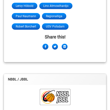
Leroy Höbold
Lino Atmowihardjo
Paul Naumann
Regionalliga
Robert Borchert
USV Potsdam
Share this!
Facebook
Twitter
LinkedIn
NBBL / JBBL