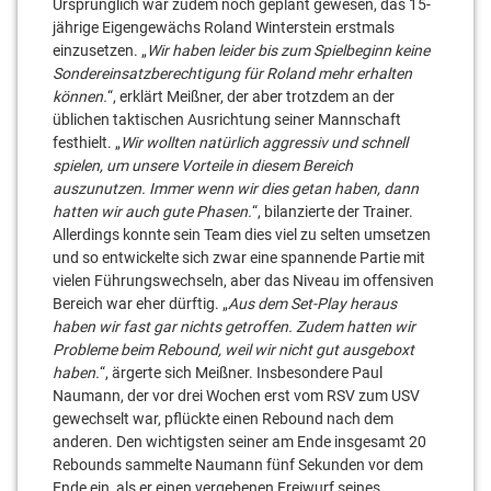
Ursprünglich war zudem noch geplant gewesen, das 15-
jährige Eigengewächs Roland Winterstein erstmals
einzusetzen. „
Wir haben leider bis zum Spielbeginn keine
Sondereinsatzberechtigung für Roland mehr erhalten
können.
“, erklärt Meißner, der aber trotzdem an der
üblichen taktischen Ausrichtung seiner Mannschaft
festhielt. „
Wir wollten natürlich aggressiv und schnell
spielen, um unsere Vorteile in diesem Bereich
auszunutzen. Immer wenn wir dies getan haben, dann
hatten wir auch gute Phasen.
“, bilanzierte der Trainer.
Allerdings konnte sein Team dies viel zu selten umsetzen
und so entwickelte sich zwar eine spannende Partie mit
vielen Führungswechseln, aber das Niveau im offensiven
Bereich war eher dürftig. „
Aus dem Set-Play heraus
haben wir fast gar nichts getroffen. Zudem hatten wir
Probleme beim Rebound, weil wir nicht gut ausgeboxt
haben.
“, ärgerte sich Meißner. Insbesondere Paul
Naumann, der vor drei Wochen erst vom RSV zum USV
gewechselt war, pflückte einen Rebound nach dem
anderen. Den wichtigsten seiner am Ende insgesamt 20
Rebounds sammelte Naumann fünf Sekunden vor dem
Ende ein, als er einen vergebenen Freiwurf seines