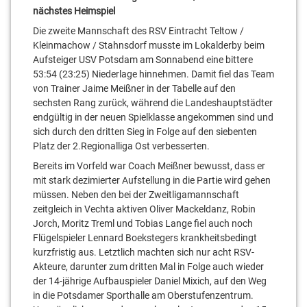
nächstes Heimspiel
Die zweite Mannschaft des RSV Eintracht Teltow /
Kleinmachow / Stahnsdorf musste im Lokalderby beim
Aufsteiger USV Potsdam am Sonnabend eine bittere
53:54 (23:25) Niederlage hinnehmen. Damit fiel das Team
von Trainer Jaime Meißner in der Tabelle auf den
sechsten Rang zurück, während die Landeshauptstädter
endgültig in der neuen Spielklasse angekommen sind und
sich durch den dritten Sieg in Folge auf den siebenten
Platz der 2.Regionalliga Ost verbesserten.
Bereits im Vorfeld war Coach Meißner bewusst, dass er
mit stark dezimierter Aufstellung in die Partie wird gehen
müssen. Neben den bei der Zweitligamannschaft
zeitgleich in Vechta aktiven Oliver Mackeldanz, Robin
Jorch, Moritz Treml und Tobias Lange fiel auch noch
Flügelspieler Lennard Boekstegers krankheitsbedingt
kurzfristig aus. Letztlich machten sich nur acht RSV-
Akteure, darunter zum dritten Mal in Folge auch wieder
der 14-jährige Aufbauspieler Daniel Mixich, auf den Weg
in die Potsdamer Sporthalle am Oberstufenzentrum.