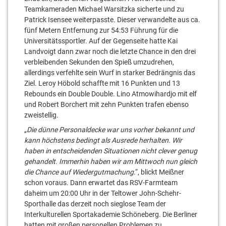
Teamkameraden Michael Warsitzka sicherte und zu
Patrick Isensee weiterpasste. Dieser verwandelte aus ca.
fünf Metern Entfernung zur 54:53 Führung für die
Universitätssportler. Auf der Gegenseite hatte Kai
Landvoigt dann zwar noch die letzte Chance in den drei
verbleibenden Sekunden den Spieß umzudrehen,
allerdings verfehlte sein Wurf in starker Bedrängnis das
Ziel. Leroy Höbold schaffte mit 16 Punkten und 13
Rebounds ein Double Double. Lino Atmowihardjo mit elf
und Robert Borchert mit zehn Punkten trafen ebenso
zweistellig.
„
Die dünne Personaldecke war uns vorher bekannt und
kann höchstens bedingt als Ausrede herhalten. Wir
haben in entscheidenden Situationen nicht clever genug
gehandelt. Immerhin haben wir am Mittwoch nun gleich
die Chance auf Wiedergutmachung
.“, blickt Meißner
schon voraus. Dann erwartet das RSV-Farmteam
daheim um 20:00 Uhr in der Teltower John-Schehr-
Sporthalle das derzeit noch sieglose Team der
Interkulturellen Sportakademie Schöneberg. Die Berliner
hatten mit großen personellen Problemen zu