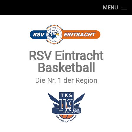
STARTSEITE
MENU
Skip
TEAMS
to
content
VEREIN
SERVICE
RSV Eintracht
SPONSOREN
Basketball
SECHSTER MANN
Die Nr. 1 der Region
KONTAKT
IMPRESSUM & DATENSCHUTZ