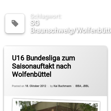
Schlagwort:
SG
Braunschweig/Wolfenbütt
Tagged
RSV/IBBA
U16 Bundesliga zum
Saisonauftakt nach
SG
Braunschweig/Wolfenbüttel
Wolfenbüttel
Categories:
Posted on
18. Oktober 2012
by
Kai Buchmann
IBBA
,
JBBL