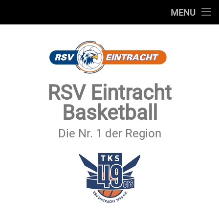
STARTSEITE
MENU
Skip
TEAMS
to
content
VEREIN
SERVICE
RSV Eintracht
SPONSOREN
Basketball
SECHSTER MANN
Die Nr. 1 der Region
KONTAKT
IMPRESSUM & DATENSCHUTZ