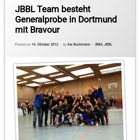
Carbon
JBBL Team besteht
Baskets
Generalprobe in Dortmund
Ludwigsburg
mit Bravour
RSV/IBBA
Categories:
Posted on
14. Oktober 2012
by
Kai Buchmann
IBBA
,
JBBL
SG
Braunschweig/Wolfenbüttel
Urspring