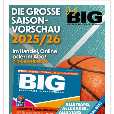
Oliver
Mackeldanz
Robert
Borchert
Robin
Jorch
Roland
Winterstein
RSV
Basketball
Tobias
Horn
Tobias
Lange