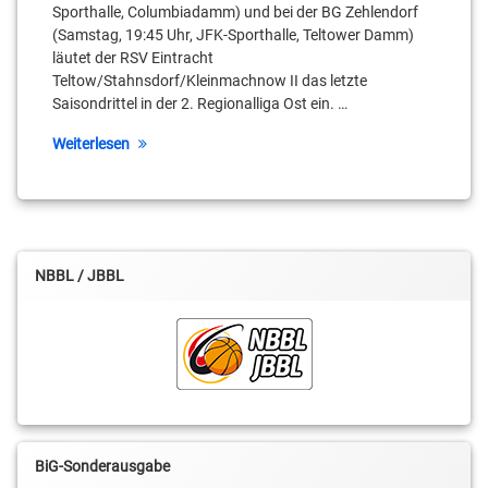
Meißner
Sporthalle, Columbiadamm) und bei der BG Zehlendorf
(Samstag, 19:45 Uhr, JFK-Sporthalle, Teltower Damm)
Julian
läutet der RSV Eintracht
Schulz
Teltow/Stahnsdorf/Kleinmachnow II das letzte
Saisondrittel in der 2. Regionalliga Ost ein. …
Kai
Landvoigt
Weiterlesen
Lennard
Boekstegers
Leroy
Höbold
NBBL / JBBL
Lino
Atmowihardjo
Moritz
Treml
Oben
Ebot-
BiG-Sonderausgabe
Etchi