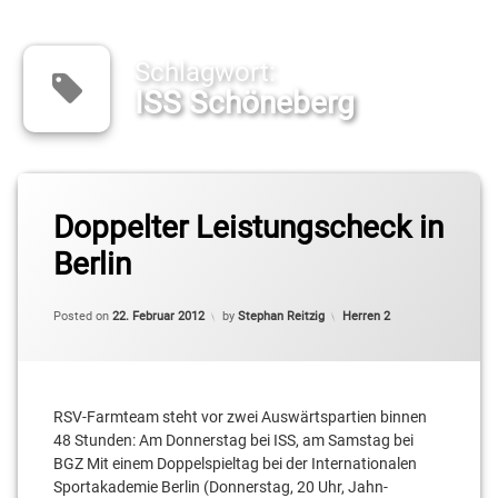
Schlagwort:
ISS Schöneberg
Tagged
Doppelter Leistungscheck in
BG
Zehlendorf
Berlin
Cameron
Neubauer
Categories:
Posted on
22. Februar 2012
by
Stephan Reitzig
Herren 2
Daniel
Mixich
RSV-Farmteam steht vor zwei Auswärtspartien binnen
ISS
Schöneberg
48 Stunden: Am Donnerstag bei ISS, am Samstag bei
BGZ Mit einem Doppelspieltag bei der Internationalen
Jaime
Sportakademie Berlin (Donnerstag, 20 Uhr, Jahn-