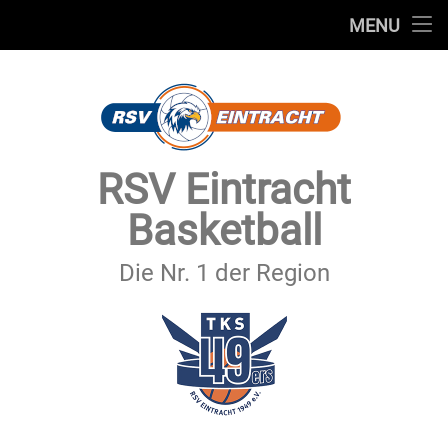
STARTSEITE
MENU
Skip
TEAMS
to
content
VEREIN
SERVICE
RSV Eintracht
SPONSOREN
Basketball
SECHSTER MANN
Die Nr. 1 der Region
KONTAKT
IMPRESSUM & DATENSCHUTZ