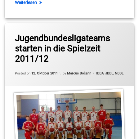
Carles
Weiterlesen
Georgios
Tyrekidis
Tagged
Internationalen
Internationalen
Jugendbundesligateams
Berliner
Berliner
Basketball
starten in die Spielzeit
Basketball
Akademie
Akademie
2011/12
Lennard
Marcus
Boekstegers
Boljahn
Updated on
12. Oktober 2011
Categories:
Posted on
12. Oktober 2011
by
Marcus Boljahn
IBBA
,
JBBL
,
NBBL
Mark
Schönheit
Mert
Basar
Moritz
Treml
Philipp