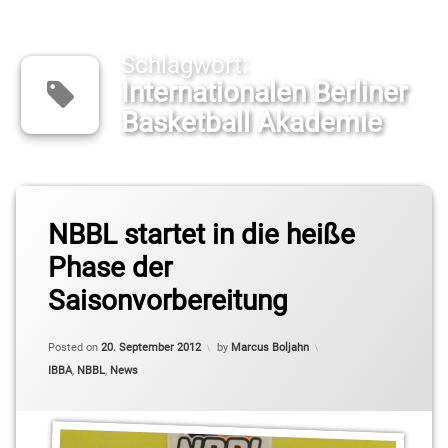
Schlagwort:
Internationalen Berliner
Basketball Akademie
Tagged
ALBA
NBBL startet in die heiße
Berlin
Phase der
Andreas
Saisonvorbereitung
Martin
Anton
Posted on
20. September 2012
by
Marcus Boljahn
Kuck
Categories:
IBBA
,
NBBL
,
News
Basketball
Berlin Süd