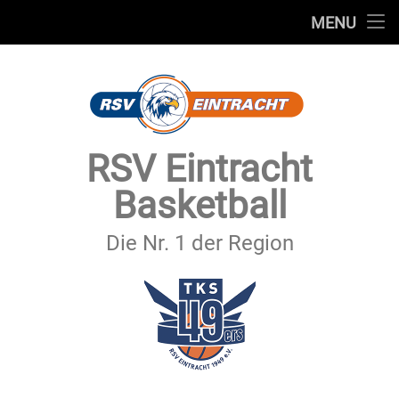
STARTSEITE
MENU
Skip
TEAMS
to
content
VEREIN
SERVICE
RSV Eintracht
SPONSOREN
Basketball
SECHSTER MANN
Die Nr. 1 der Region
KONTAKT
IMPRESSUM & DATENSCHUTZ