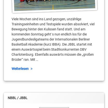
Beaujean
Robin
Jorch
Viele Wochen sind ins Land gezogen, unzählige
Trainingseinheiten und Testspiele wurden absolviert, viel
RSV/IBBA
Bewegung hinter den Kulissen fand statt. Und am
kommenden Sonntag geht´s nun endlich los für die
Sönke
Jugendbundesligateams der Internationalen Berliner
Leh
Basketball Akademie (kurz IBBA). Die JBBL startet mit
einem Auswärtsspiel beim Stadtkonkurrenten DBV
Tim
Charlotenburg. Ebenfalls auswärts müssen die „großen
Decker
Brüder“ ran. Mit …
Valentin
Weiterlesen
Kieschke
NBBL / JBBL