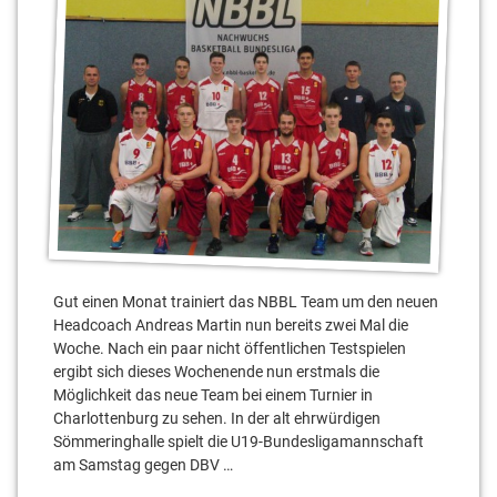
Benjamin
Gienapp
Cameron
Neubauer
Christian
Bernhardt
Christopher
Schreiber
Colin
Gut einen Monat trainiert das NBBL Team um den neuen
Craven
Headcoach Andreas Martin nun bereits zwei Mal die
Woche. Nach ein paar nicht öffentlichen Testspielen
DBV
ergibt sich dieses Wochenende nun erstmals die
Charlottenburg
Möglichkeit das neue Team bei einem Turnier in
Charlottenburg zu sehen. In der alt ehrwürdigen
Dominik
Kleine
Sömmeringhalle spielt die U19-Bundesligamannschaft
am Samstag gegen DBV …
Fabian