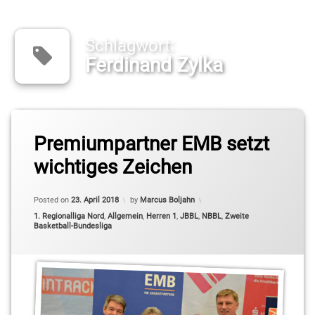
Schlagwort:
Ferdinand Zylka
Tagged
EMB
Premiumpartner EMB setzt
wichtiges Zeichen
Ferdinand
Zylka
Posted on
23. April 2018
by
Marcus Boljahn
Joanic
Categories:
1. Regionalliga Nord
,
Allgemein
,
Herren 1
,
JBBL
,
NBBL
,
Zweite
Grüttner
Basketball-Bundesliga
Bacoul
Kleinmachnow
Marco
Rahn