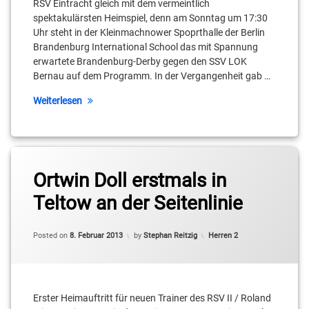
RSV Eintracht gleich mit dem vermeintlich
kulawick
spektakulärsten Heimspiel, denn am Sonntag um 17:30
Uhr steht in der Kleinmachnower Spoprthalle der Berlin
Stahnsdorf
Brandenburg International School das mit Spannung
erwartete Brandenburg-Derby gegen den SSV LOK
Teltow
Bernau auf dem Programm. In der Vergangenheit gab …
Weiterlesen
Tagged
BSW
Ortwin Doll erstmals in
Sixers
Teltow an der Seitenlinie
II
Cameron
Categories:
Posted on
8. Februar 2013
by
Stephan Reitzig
Herren 2
Neubauer
Christopher
Schreiber
Erster Heimauftritt für neuen Trainer des RSV II / Roland