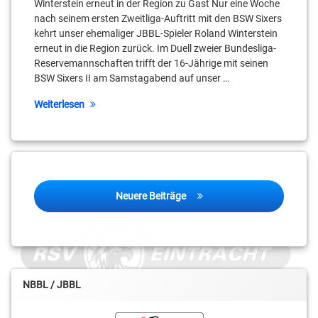
Colin
Winterstein erneut in der Region zu Gast Nur eine Woche
Craven
nach seinem ersten Zweitliga-Auftritt mit den BSW Sixers
kehrt unser ehemaliger JBBL-Spieler Roland Winterstein
Daniel
erneut in die Region zurück. Im Duell zweier Bundesliga-
Mixich
Reservemannschaften trifft der 16-Jährige mit seinen
BSW Sixers II am Samstagabend auf unser …
Erik
Müller
Weiterlesen
Ferdinand
Zylka
Georgios
Beitragsnavigation
Tyrekidis
Neuere Beiträge
Julian
Schulz
Kai
Landvoigt
NBBL / JBBL
Leroy
Höbold