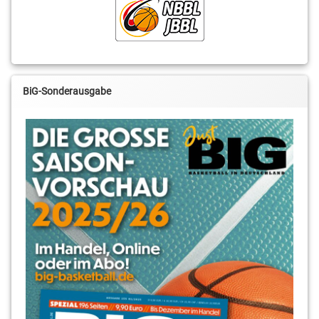
Marcus
Brambora
Mark
Schönheit
BiG-Sonderausgabe
Moritz
Treml
Niko
Schumann
Ortwin
Doll
Robert
Borchert
Robin
Jorch