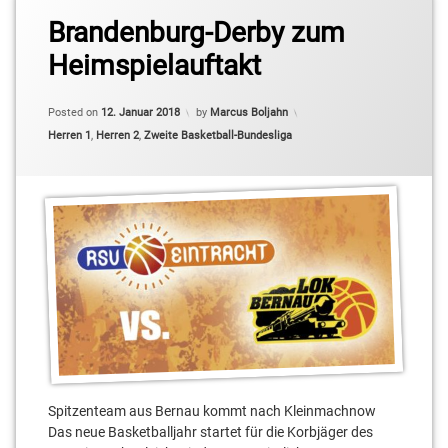
Brandenburg-Derby zum
2.
Basketball-
Heimspielauftakt
Bundesliga
Pro B
Updated on
12. Januar 2018
Posted on
12. Januar 2018
by
Marcus Boljahn
BBIS
Categories:
Herren 1
,
Herren 2
,
Zweite Basketball-Bundesliga
Denis
Toroman
Ferdinand
Zylka
Georgi
Boyanov
Jonas
Mattissek
Kleinmachnow
Spitzenteam aus Bernau kommt nach Kleinmachnow
Das neue Basketballjahr startet für die Korbjäger des
robert