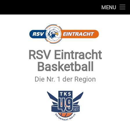
STARTSEITE
MENU
Skip
TEAMS
to
content
VEREIN
SERVICE
RSV Eintracht
SPONSOREN
Basketball
SECHSTER MANN
Die Nr. 1 der Region
KONTAKT
IMPRESSUM & DATENSCHUTZ