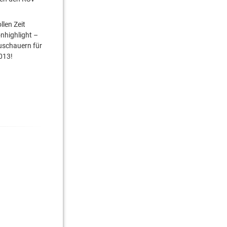
llen Zeit
onhighlight –
Zuschauern für
013!