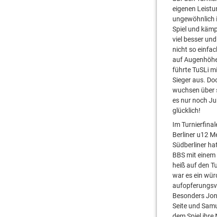
eigenen Leistu
ungewöhnlich i
Spiel und kämp
viel besser und
nicht so einfa
auf Augenhöhe 
führte TuSLi m
Sieger aus. Do
wuchsen über s
es nur noch Ju
glücklich!
Im Turnierfina
Berliner u12 Me
Südberliner ha
BBS mit einem
heiß auf den T
war es ein wür
aufopferungsv
Besonders Jon
Seite und Samu
dem Spiel ihre