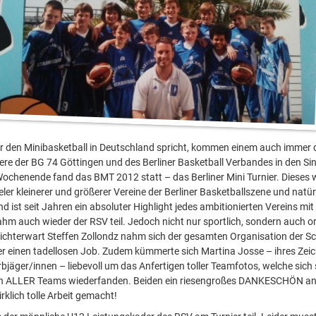
 den Minibasketball in Deutschland spricht, kommen einem auch immer 
iere der BG 74 Göttingen und des Berliner Basketball Verbandes in den Si
chenende fand das BMT 2012 statt – das Berliner Mini Turnier. Dieses w
eler kleinerer und größerer Vereine der Berliner Basketballszene und natü
nd ist seit Jahren ein absoluter Highlight jedes ambitionierten Vereins mit 
hm auch wieder der RSV teil. Jedoch nicht nur sportlich, sondern auch o
ichterwart Steffen Zollondz nahm sich der gesamten Organisation der Sc
r einen tadellosen Job. Zudem kümmerte sich Martina Josse – ihres Zei
bjäger/innen – liebevoll um das Anfertigen toller Teamfotos, welche sich
n ALLER Teams wiederfanden. Beiden ein riesengroßes DANKESCHÖN an d
irklich tolle Arbeit gemacht!