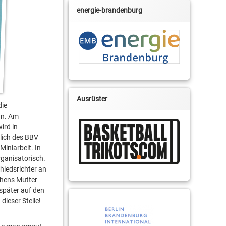
energie-brandenburg
Ausrüster
die
nn. Am
ird in
rlich des BBV
Miniarbeit. In
rganisatorisch.
hiedsrichter an
chens Mutter
 später auf den
ieser Stelle!