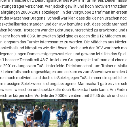
 der männliche U12 Leistungskader des RSV am Turnier teil. Leider muss
eistungsträger verzichten, war jedoch gewillt und hoch motiviert trotzdem
 Jahrgängen 2000/2001 abzulegen. In der Vorgruppe 2 traf man im ersten 
 der Marzahner Dragons. Schnell war klar, dass die kleinen Drachen no
asketballkarriere standen und der RSV bemühte sich, dass beide Mannsc
haben können. Trotzdem war der Leistungsunterschied zu gravierend un
ch sehr hoch mit 83:9. Im zweiten Spiel ging es gegen die U12 Mädchen a
n langsam das Turnier interessanter zu werden. Die Mädchen aus Niede
 Basketball und kämpften wie die Löwen. Doch auch der RSV war hoch moti
rlegenen jungen Damen entgegenzustellen und gewann letztlich das Spiel
oft bessere Technik mit 48:7. Im letzten Gruppenspiel traf man auf einen 
e 2001er Jungs vom TuSLichterfelde. Die Mannschaft um Trainerin Maik
nkt ebenfalls noch ungeschlagen und so kam es zum Showdown um den 
ren hoch motiviert, sind doch die Spiele gegen TuSLi immer ein sportliche
inem rassigen Spiel zweier leistungsbezogener Mannschaft gab es viele sc
bewiesen wie schön und spektakulär doch Basketball sein kann. Am Ende s
eichter körperlicher Vorteile der 2000er verdient mit 52:45 durch und sic