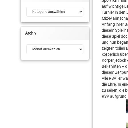
Sportlich nahm
auf wichtige L
Kategorien
Turnier in den
Mix-Mannschaft
Anfang ihrer B
diesem Spiel 
Archiv
diese Spiel do
und nun began
Archiv
zeigten tollen
körperlich übe
Körper jedoch 
Bekannten – di
diesem Zeitpu
Alle RSV´ler wa
die Ehre. In e
zu sehen, die 
RSV aufgrund l