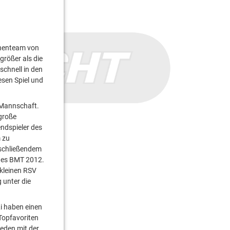
chenteam von
rößer als die
schnell in den
esen Spiel und
r Mannschaft.
große
ndspieler des
 zu
nschließendem
 des BMT 2012.
 kleinen RSV
 unter die
Li haben einen
Topfavoriten
ieden mit der