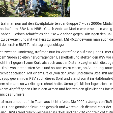
e traf man nun auf den Zweitplatzierten der Gruppe 7 – das 2000er Mäd
nschaft um IBBA Neu-NBBL Coach Andreas Martin war erneut ein wenig g
 Knaben – jedoch schaffte es der RSV wie schon gegen Göttingen den Ball 
 zu bewegen und mit viel Herz zu spielen. Mit 46:27 gewann man auch di
t den ersten BMT-Turniertag ungeschlagen.
n zweiten Turniertag, traf man nun im Viertelfinale auf eine junge Ulme
dem Süden spielten hervorragenden Basketball und stellten den RSV vor 
hl im 1 gegen 1 zum Korb als auch aus der Distanz zeigten sich die Juge
 Ulm´s von ihrer besten Seite und so kam es zu einem, an Spannung kaum
Schlagabtausch. Mit einem Dreier „von der Birne“ und einem Steal mit a
Layup gewann der RSV auch dieses Spiel und stand somit im Halbfinale
 dem niemand so wirklich gerechnet hatte. Umso glücklicher lagen sich die
 dem Abpfiff gegen Ulm in den Armen und feierten den glücklichen Einzug
ams des Turniers.
traf man erneut auf ein Team aus Lichterfelde. Die 2000er Jungs von TuS
U12 Oberligasaisonrückrunde gespielt und waren auch diesmal einer der 
sieg. TuSLi fand gleich viel besser ins Spiel und der RSV konnte nicht zufr