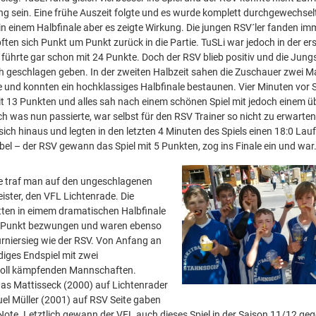
ng sein. Eine frühe Auszeit folgte und es wurde komplett durchgewechsel
n einem Halbfinale aber es zeigte Wirkung. Die jungen RSV´ler fanden im
ften sich Punkt um Punkt zurück in die Partie. TuSLi war jedoch in der er
 führte gar schon mit 24 Punkte. Doch der RSV blieb positiv und die Jungs
ch geschlagen geben. In der zweiten Halbzeit sahen die Zuschauer zwei 
und konnten ein hochklassiges Halbfinale bestaunen. Vier Minuten vor 
it 13 Punkten und alles sah nach einem schönen Spiel mit jedoch einem
ch was nun passierte, war selbst für den RSV Trainer so nicht zu erwarten
ich hinaus und legten in den letzten 4 Minuten des Spiels einen 18:0 Lau
bel – der RSV gewann das Spiel mit 5 Punkten, zog ins Finale ein und wa
le traf man auf den ungeschlagenen
ister, den VFL Lichtenrade. Die
tten in eimem dramatischen Halbfinale
 Punkt bezwungen und waren ebenso
urniersieg wie der RSV. Von Anfang an
diges Endspiel mit zwei
oll kämpfenden Mannschaften.
as Mattisseck (2000) auf Lichtenrader
el Müller (2001) auf RSV Seite gaben
 Note. Letztlich gewann der VFL auch dieses Spiel in der Saison 11/12 ge