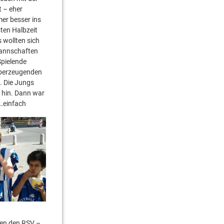
t – eher
mer besser ins
sten Halbzeit
 wollten sich
Mannschaften
Spielende
 überzeugenden
. Die Jungs
f hin. Dann war
r…einfach
gen den RSV –