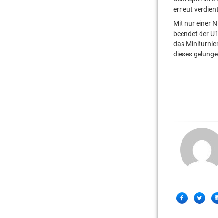
erneut verdien
Mit nur einer N
beendet der U1
das Miniturnie
dieses gelung
Share
Facebook
Twitter
this!