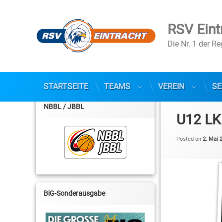
RSV Eint
Die Nr. 1 der R
STARTSEITE
TEAMS
VEREIN
SE
Skip
to
NBBL / JBBL
content
U12 LK
Posted on
2. Mai 
BiG-Sonderausgabe