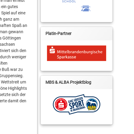
te man erneut
 ein gutes
Spiel auf eine
ch ganz am
haften Spaß an
d man gewann
Platin-Partner
us Göttingen
rsachsen
viert sich den
 durch weniger
alten
e Buß war zu
Gruppensieg.
r Wettstreit um
MBS & ALBA Projektblog
höne Highlights
etzte sich der
herte damit den