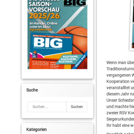
Wenn man über
Traditionsturn
vergangenen Wo
Kooperation vi
veranstalltet u
Suche
diesem Jahr na
Unser Schiedsr
Suchen nach:
und machte hie
zweier RSV Kor
Siegerurkunde
Ihr habt eine w
Kategorien