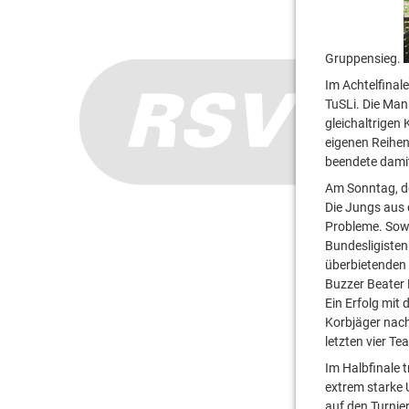
Gruppensieg.
Im Achtelfinal
TuSLi. Die Man
gleichaltrigen
eigenen Reihen
beendete dami
Am Sonntag, de
Die Jungs aus 
Probleme. Sowo
Bundesligisten
überbietenden 
Buzzer Beater 
Ein Erfolg mit
Korbjäger nach
letzten vier Te
Im Halbfinale 
extrem starke 
auf den Turnier