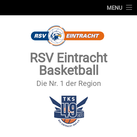
STARTSEITE
MENU
Skip
TEAMS
to
content
VEREIN
SERVICE
RSV Eintracht
SPONSOREN
Basketball
SECHSTER MANN
Die Nr. 1 der Region
KONTAKT
IMPRESSUM & DATENSCHUTZ