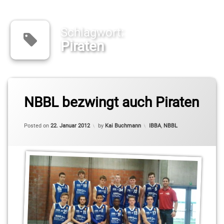
Schlagwort:
Piraten
Tagged
IBBA
NBBL bezwingt auch Piraten
Ismet
Categories:
Posted on
22. Januar 2012
by
Kai Buchmann
IBBA
,
NBBL
Akpinar
Jaime
Meißner
Lino
Atmowihardjo.
Stefan Klang
NBBL