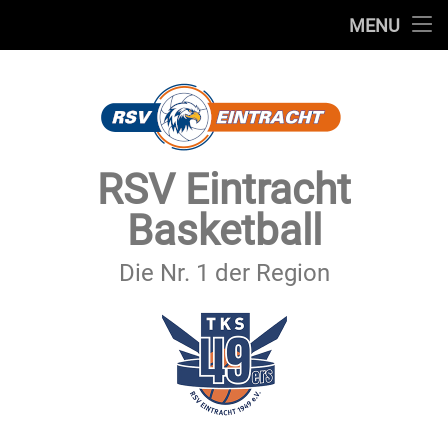
STARTSEITE
MENU
Skip
TEAMS
to
content
VEREIN
SERVICE
RSV Eintracht
SPONSOREN
Basketball
SECHSTER MANN
Die Nr. 1 der Region
KONTAKT
IMPRESSUM & DATENSCHUTZ