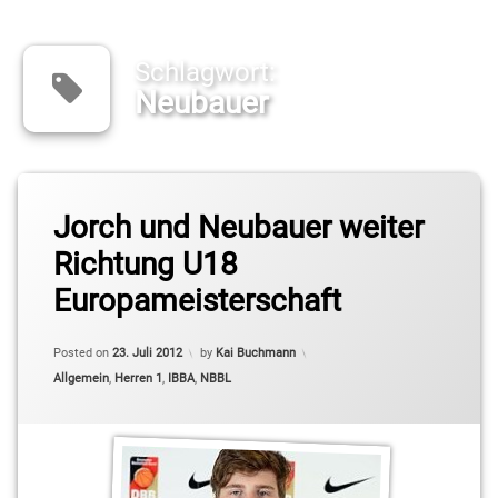
Schlagwort:
Neubauer
Tagged
DBB
Jorch und Neubauer weiter
Richtung U18
Jorch
Europameisterschaft
Neubauer
Updated on
23. Juli 2012
Posted on
23. Juli 2012
by
Kai Buchmann
U18
Categories:
Allgemein
,
Herren 1
,
IBBA
,
NBBL