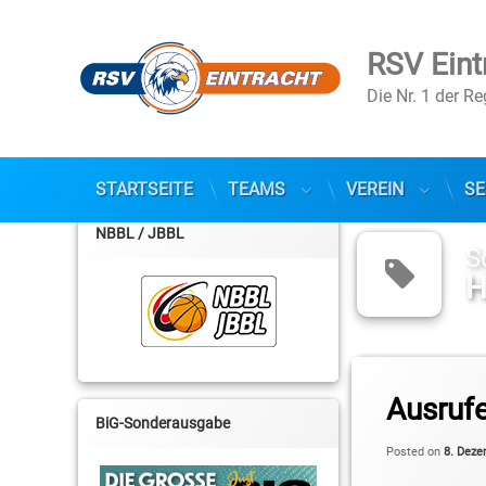
RSV Eint
Die Nr. 1 der R
STARTSEITE
TEAMS
VEREIN
SE
Skip
to
NBBL / JBBL
content
S
H
Tagged
2. Basketball-Bunde
Ausruf
BiG-Sonderausgabe
Blair Wheadon
Posted on
8. Deze
Cameron Neubauer