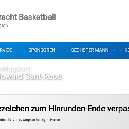
racht Basketball
egion
RVICE
SPONSOREN
SECHSTER MANN
K
chlagwort:
oward Sant-Roos
sliga Pro B
ezeichen zum Hinrunden-Ende verpa
Updated on
8. Dezember 2012
Categories:
mber 2012
by
Stephan Reitzig
Herren 1