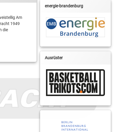
energie-brandenburg
eistellig Am
tracht 1949
h die
Ausrüster