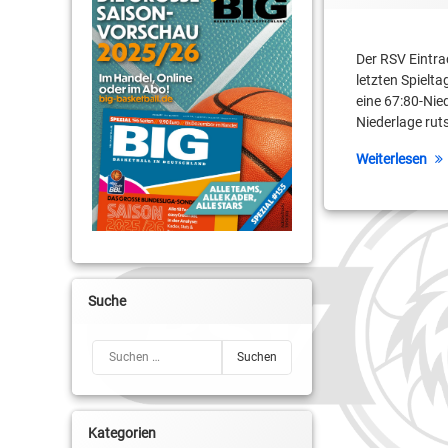
Dennis Schröder
Der RSV Eintra
letzten Spielta
Erik Land
eine 67:80-Nie
Niederlage ruts
Howard Sant-Roos
Weiterlesen
Jaime Meißner
Kai Buchmann
Matthew Eric Reid
Maurice Greene
Suche
Michael Haucke
Suchen nach:
Niko Schumann
Robin Jorch
Kategorien