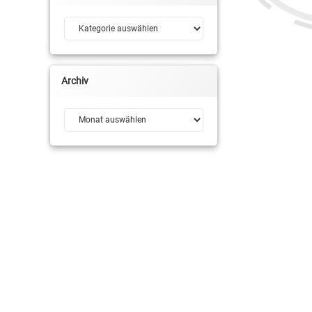
RSV Basketball
Kategorien
SpotUp Medien Bas
Tim Modersitzki
Archiv
Tobias Grauel
Archiv
Trevon Malone
Tunica-Sporthalle
Yannick Evans