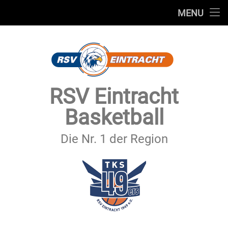
STARTSEITE
MENU
Skip
TEAMS
to
content
VEREIN
SERVICE
RSV Eintracht
SPONSOREN
Basketball
SECHSTER MANN
Die Nr. 1 der Region
KONTAKT
IMPRESSUM & DATENSCHUTZ