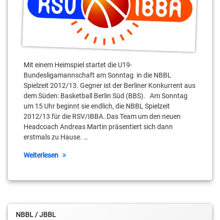
Neubauer
Christian
Bernhardt
Christian
Steinberg
Mit einem Heimspiel startet die U19-
Bundesligamannschaft am Sonntag in die NBBL
Christopher
Spielzeit 2012/13. Gegner ist der Berliner Konkurrent aus
Schreiber
dem Süden: Basketball Berlin Süd (BBS). Am Sonntag
um 15 Uhr beginnt sie endlich, die NBBL Spielzeit
Colin
2012/13 für die RSV/IBBA. Das Team um den neuen
Craven
Headcoach Andreas Martin präsentiert sich dann
erstmals zu Hause. …
Domimik
Kleine
Weiterlesen
Fabian
Carels
Georgios
Tyrekidis
NBBL / JBBL