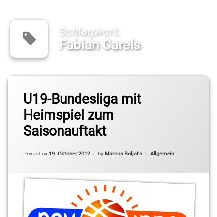
Schlagwort:
Fabian Carels
Tagged
Andreas
U19-Bundesliga mit
Martin
Heimspiel zum
Anton
Saisonauftakt
Kuck
Updated on
19. Oktober 2012
Basketball
Categories:
Posted on
19. Oktober 2012
by
Marcus Boljahn
Allgemein
Berlin Süd
Benjamin
Gienaop
Camneron