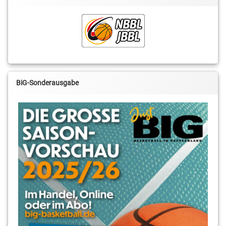
Julian
Schulz
Lennard
Boekstegers
Mark
Schönhe
BiG-Sonderausgabe
Mert
Basar
Moritz
Treml
Nico
Kaml
Philipp
Beaujean
Robert