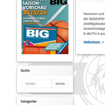
BBIS
Hannover und W
der Südstaffe
BiG Oettinger Rocke
Zweitligabaske
Auswärtssieges
Cameron Neubauer
in die Pro A qua
David Watson
Weiterlesen
Davon Roberts
Ernestiner-Sporthall
Kai Buchmann
Suche
Kellen Williams
Suchen nach:
Keoni Watson
Kevin Schaffartzik
Kategorien