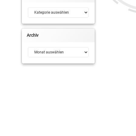
Lennard Boeksteger
Kategorien
Leo Niebuhr
Marcus Monk
Archiv
Marko Simic
Archiv
Michael Haucke
Oliver Mackeldanz
Robin Jorch
RSV Basketball
Thomas Schoeps
Tim Jarmusz
Tim Modersitzki