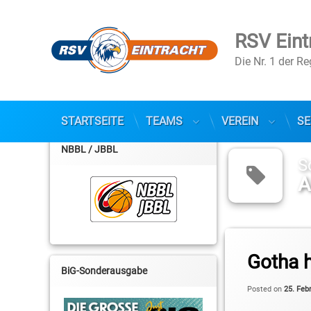
RSV Eint
Die Nr. 1 der R
STARTSEITE
TEAMS
VEREIN
SE
Skip
to
NBBL / JBBL
content
S
A
Tagged
2. Basketball-Bunde
Gotha h
BiG-Sonderausgabe
Albert Kuppe
Posted on
25. Feb
Am Tivoli