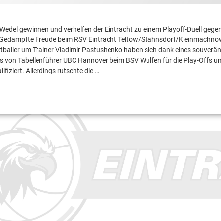
edel gewinnen und verhelfen der Eintracht zu einem Playoff-Duell gegen
l Gedämpfte Freude beim RSV Eintracht Teltow/Stahnsdorf/Kleinmachnow
ts Gotha
tballer um Trainer Vladimir Pastushenko haben sich dank eines souverän
 von Tabellenführer UBC Hannover beim BSV Wulfen für die Play-Offs u
lifiziert. Allerdings rutschte die …
e