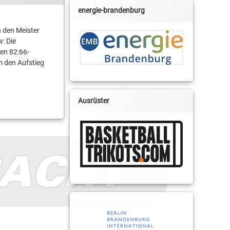
energie-brandenburg
 den Meister
: Die
en 82:66-
m den Aufstieg
Ausrüster