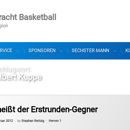
racht Basketball
egion
RVICE
SPONSOREN
SECHSTER MANN
K
chlagwort:
lbert Kuppe
sliga Pro B
eißt der Erstrunden-Gegner
Categories:
ruar 2012
by
Stephan Reitzig
Herren 1