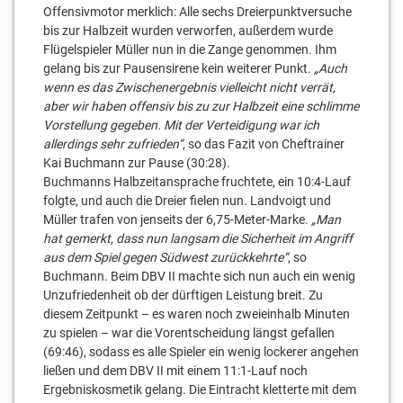
Offensivmotor merklich: Alle sechs Dreierpunktversuche
bis zur Halbzeit wurden verworfen, außerdem wurde
Flügelspieler Müller nun in die Zange genommen. Ihm
gelang bis zur Pausensirene kein weiterer Punkt.
„Auch
wenn es das Zwischenergebnis vielleicht nicht verrät,
aber wir haben offensiv bis zu zur Halbzeit eine schlimme
Vorstellung gegeben. Mit der Verteidigung war ich
allerdings sehr zufrieden“
, so das Fazit von Cheftrainer
Kai Buchmann zur Pause (30:28).
Buchmanns Halbzeitansprache fruchtete, ein 10:4-Lauf
folgte, und auch die Dreier fielen nun. Landvoigt und
Müller trafen von jenseits der 6,75-Meter-Marke.
„Man
hat gemerkt, dass nun langsam die Sicherheit im Angriff
aus dem Spiel gegen Südwest zurückkehrte“
, so
Buchmann. Beim DBV II machte sich nun auch ein wenig
Unzufriedenheit ob der dürftigen Leistung breit. Zu
diesem Zeitpunkt – es waren noch zweieinhalb Minuten
zu spielen – war die Vorentscheidung längst gefallen
(69:46), sodass es alle Spieler ein wenig lockerer angehen
ließen und dem DBV II mit einem 11:1-Lauf noch
Ergebniskosmetik gelang. Die Eintracht kletterte mit dem