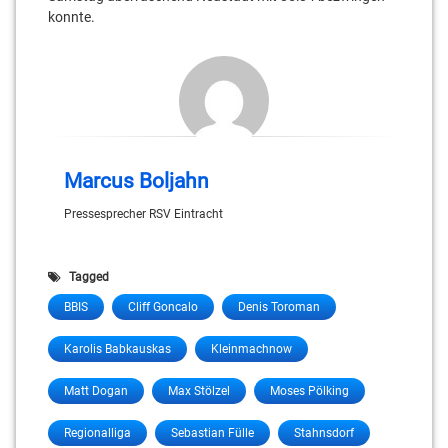
konnte.
Marcus Boljahn
Pressesprecher RSV Eintracht
Tagged
BBIS
Cliff Goncalo
Denis Toroman
Karolis Babkauskas
Kleinmachnow
Matt Dogan
Max Stölzel
Moses Pölking
Regionalliga
Sebastian Fülle
Stahnsdorf