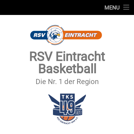
STARTSEITE
MENU
Skip
TEAMS
to
content
VEREIN
SERVICE
RSV Eintracht
SPONSOREN
Basketball
SECHSTER MANN
Die Nr. 1 der Region
KONTAKT
IMPRESSUM & DATENSCHUTZ