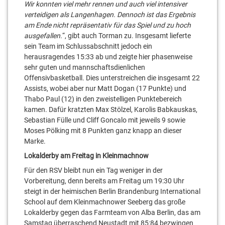
Wir konnten viel mehr rennen und auch viel intensiver
verteidigen als Langenhagen. Dennoch ist das Ergebnis
am Ende nicht repräsentativ für das Spiel und zu hoch
ausgefallen.
“, gibt auch Torman zu. Insgesamt lieferte
sein Team im Schlussabschnitt jedoch ein
herausragendes 15:33 ab und zeigte hier phasenweise
sehr guten und mannschaftsdienlichen
Offensivbasketball. Dies unterstreichen die insgesamt 22
Assists, wobei aber nur Matt Dogan (17 Punkte) und
Thabo Paul (12) in den zweistelligen Punktebereich
kamen. Dafür kratzten Max Stölzel, Karolis Babkauskas,
Sebastian Fülle und Cliff Goncalo mit jeweils 9 sowie
Moses Pölking mit 8 Punkten ganz knapp an dieser
Marke.
Lokalderby am Freitag in Kleinmachnow
Für den RSV bleibt nun ein Tag weniger in der
Vorbereitung, denn bereits am Freitag um 19:30 Uhr
steigt in der heimischen Berlin Brandenburg International
School auf dem Kleinmachnower Seeberg das große
Lokalderby gegen das Farmteam von Alba Berlin, das am
Samstag überraschend Neustadt mit 85:84 bezwingen