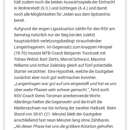
hält zudem noch die beiden Auswärtsspiele der Eintracht
in Wolmirstedt (9.3.) und Göttingen (6.4.) und damit
noch alle Möglichkeiten für Jeden aus dem Spitzentrio
bereit.
Aufgrund der engen Ligasituation zählte für den RSV am
Samstag natürlich nur ein Sieg bei den zuletzt
hauptsächlich verletzungsbedingt strauchelnden
Langenhagenern. Im Gegensatz zum knappen Hinspiel
(78:70) musste MTB-Coach Benjamin Travinzek mit
Tobias Welzel, Bart Zents, Marcel Schwarz, Maurice
Williams und Arthur Zaletskiy gleich auf fünf potentielle
Starter verzichten. Eine Hypothek, welche die Gastgeber
zunächst aber noch gut wettmachen konnten.
„
Langenhagen war gut auf uns eingestellt und hat es uns
über weite Phasen sehr schwer gemacht.
“, fand auch
RSV-Coach Denis Toroman anerkennende Worte.
Allerdings hielten die Gegenwehr und die Kraft die
Niedersachsen nur bis Anfang der zweiten Halbzeit. Beim
Stand von 38:41 (21. Minute) blieb der Gastgeber
anschließend fast neun Minuten lang ohne Zählbares.
„
Ab dieser Phase hat uns die größere Rotation geholfen.