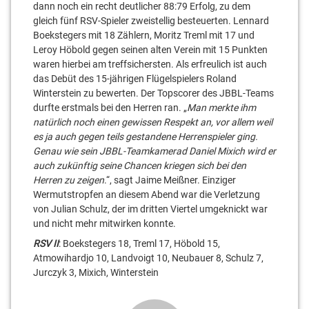
dann noch ein recht deutlicher 88:79 Erfolg, zu dem
gleich fünf RSV-Spieler zweistellig besteuerten. Lennard
Boekstegers mit 18 Zählern, Moritz Treml mit 17 und
Leroy Höbold gegen seinen alten Verein mit 15 Punkten
waren hierbei am treffsichersten. Als erfreulich ist auch
das Debüt des 15-jährigen Flügelspielers Roland
Winterstein zu bewerten. Der Topscorer des JBBL-Teams
durfte erstmals bei den Herren ran. „
Man merkte ihm
natürlich noch einen gewissen Respekt an, vor allem weil
es ja auch gegen teils gestandene Herrenspieler ging.
Genau wie sein JBBL-Teamkamerad Daniel Mixich wird er
auch zukünftig seine Chancen kriegen sich bei den
Herren zu zeigen
.“, sagt Jaime Meißner. Einziger
Wermutstropfen an diesem Abend war die Verletzung
von Julian Schulz, der im dritten Viertel umgeknickt war
und nicht mehr mitwirken konnte.
RSV II
: Boekstegers 18, Treml 17, Höbold 15,
Atmowihardjo 10, Landvoigt 10, Neubauer 8, Schulz 7,
Jurczyk 3, Mixich, Winterstein