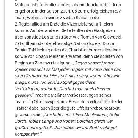
Mahiout ist dabei alles andere als ein Unbekannter, denn
er gehörte in der Saison 2004/05 zum erfolgreichen RSV-
Team, welches in seiner zweiten Saison in der
2.Regionalliga am Ende die Vizemeisterschaft feiern
konnte. Auf der anderen Seite fehlten den Gastgebern
aber sonstige Leistungsträger wie Roman von Glowacki,
Zafer Ilhan oder der ehemalige Nationalspieler Drazan
Tomic. Taktisch agierten die Charlottenburger allerdings
so wie von Coach Meißner erwartet, denn sie spielten von
Beginn an Zonenverteidigung. „
Gegen unsere jungen
Spieler versucht es fast jeder Gegner mit Zone, denn das
sind die Jugendspieler noch nicht so gewohnt. Aber wir
steigern uns von Spiel zu Spiel gegen diese
Verteidigungsvariante. Das hat man auch diesmal
gesehen.
“, machte Meißner Verbesserungen seines
Teams im Offensivspiel aus. Besonders erfreut dürfte der
Trainer dabei auch über die gute Offensivreboundarbeit
gewesen sein. „
Uns haben mit Oliver Mackeldanz, Robin
Jorch, Tobias Lange und Robert Borchert gleich vier
große Leute gefehlt. Das haben wir am Brett recht gut
kompensiert.“