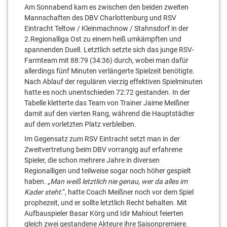
Am Sonnabend kam es zwischen den beiden zweiten
Mannschaften des DBV Charlottenburg und RSV
Eintracht Teltow / Kleinmachnow / Stahnsdorf in der
2.Regionalliga Ost zu einem heiß umkämpften und
spannenden Duell. Letztlich setzte sich das junge RSV-
Farmteam mit 88:79 (34:36) durch, wobei man dafür
allerdings fünf Minuten verlängerte Spielzeit benötigte.
Nach Ablauf der regulären vierzig effektiven Spielminuten
hatte es noch unentschieden 72:72 gestanden. In der
Tabelle kletterte das Team von Trainer Jaime Meißner
damit auf den vierten Rang, während die Hauptstädter
auf dem vorletzten Platz verbleiben.
Im Gegensatz zum RSV Eintracht setzt man in der
Zweitvertretung beim DBV vorrangig auf erfahrene
Spieler, die schon mehrere Jahre in diversen
Regionalligen und teilweise sogar noch höher gespielt
haben. „
Man weiß letztlich nie genau, wer da alles im
Kader steht
.“, hatte Coach Meißner noch vor dem Spiel
prophezeit, und er sollte letztlich Recht behalten. Mit
Aufbauspieler Basar Körg und Idir Mahiout feierten
gleich zwei gestandene Akteure ihre Saisonpremiere.