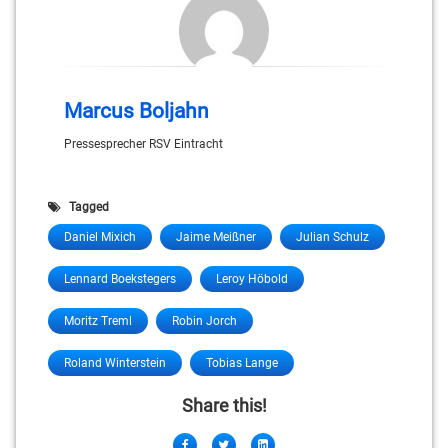
Marcus Boljahn
Pressesprecher RSV Eintracht
Tagged
Daniel Mixich
Jaime Meißner
Julian Schulz
Lennard Boekstegers
Leroy Höbold
Moritz Treml
Robin Jorch
Roland Winterstein
Tobias Lange
Share this!
Facebook
Twitter
LinkedIn