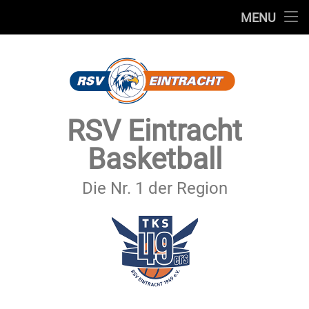
STARTSEITE
MENU
Skip
TEAMS
to
content
VEREIN
SERVICE
RSV Eintracht
SPONSOREN
Basketball
SECHSTER MANN
Die Nr. 1 der Region
KONTAKT
IMPRESSUM & DATENSCHUTZ