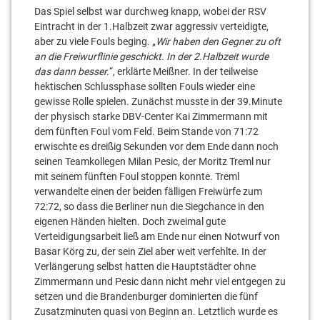
Das Spiel selbst war durchweg knapp, wobei der RSV
Eintracht in der 1.Halbzeit zwar aggressiv verteidigte,
aber zu viele Fouls beging. „
Wir haben den Gegner zu oft
an die Freiwurflinie geschickt. In der 2.Halbzeit wurde
das dann besser.
“, erklärte Meißner. In der teilweise
hektischen Schlussphase sollten Fouls wieder eine
gewisse Rolle spielen. Zunächst musste in der 39.Minute
der physisch starke DBV-Center Kai Zimmermann mit
dem fünften Foul vom Feld. Beim Stande von 71:72
erwischte es dreißig Sekunden vor dem Ende dann noch
seinen Teamkollegen Milan Pesic, der Moritz Treml nur
mit seinem fünften Foul stoppen konnte. Treml
verwandelte einen der beiden fälligen Freiwürfe zum
72:72, so dass die Berliner nun die Siegchance in den
eigenen Händen hielten. Doch zweimal gute
Verteidigungsarbeit ließ am Ende nur einen Notwurf von
Basar Körg zu, der sein Ziel aber weit verfehlte. In der
Verlängerung selbst hatten die Hauptstädter ohne
Zimmermann und Pesic dann nicht mehr viel entgegen zu
setzen und die Brandenburger dominierten die fünf
Zusatzminuten quasi von Beginn an. Letztlich wurde es