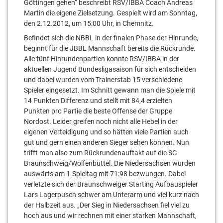
Göttingen gehen“ beschreibt RSV/IBBA Coach Andreas
Martin die eigene Zielsetzung. Gespielt wird am Sonntag,
den 2.12.2012, um 15:00 Uhr, in Chemnitz.
Befindet sich die NBBL in der finalen Phase der Hinrunde,
beginnt für die JBBL Mannschaft bereits die Rückrunde.
Alle fünf Hinrundenpartien konnte RSV/IBBA in der
aktuellen Jugend Bundesligasaison für sich entscheiden
und dabei wurden vom Trainerstab 15 verschiedene
Spieler eingesetzt. Im Schnitt gewann man die Spiele mit
14 Punkten Differenz und stellt mit 84,4 erzielten
Punkten pro Partie die beste Offense der Gruppe
Nordost. Leider greifen noch nicht alle Hebel in der
eigenen Verteidigung und so hätten viele Partien auch
gut und gern einen anderen Sieger sehen können. Nun
trifft man also zum Rückrundenauftakt auf die SG
Braunschweig/Wolfenbüttel. Die Niedersachsen wurden
auswärts am 1.Spieltag mit 71:98 bezwungen. Dabei
verletzte sich der Braunschweiger Starting Aufbauspieler
Lars Lagerpusch schwer am Unterarm und viel kurz nach
der Halbzeit aus. „Der Sieg in Niedersachsen fiel viel zu
hoch aus und wir rechnen mit einer starken Mannschaft,