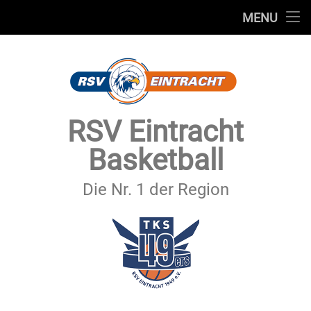
STARTSEITE
MENU
Skip
TEAMS
to
content
VEREIN
SERVICE
RSV Eintracht
SPONSOREN
Basketball
SECHSTER MANN
Die Nr. 1 der Region
KONTAKT
IMPRESSUM & DATENSCHUTZ