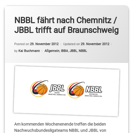
NBBL fährt nach Chemnitz /
JBBL trifft auf Braunschweig
Posted on
29. November 2012
Updated on
29. November 2012
Categories:
by
Kai Buchmann
Allgemein
,
IBBA
,
JBBL
,
NBBL
Am kommenden Wochenenende treffen die beiden
Nachwuchsbundesligateams NBBL und JBBL von