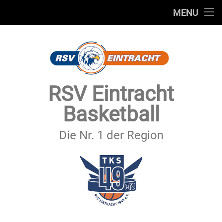
STARTSEITE
MENU
Skip
TEAMS
to
content
VEREIN
SERVICE
RSV Eintracht
SPONSOREN
Basketball
SECHSTER MANN
Die Nr. 1 der Region
KONTAKT
IMPRESSUM & DATENSCHUTZ