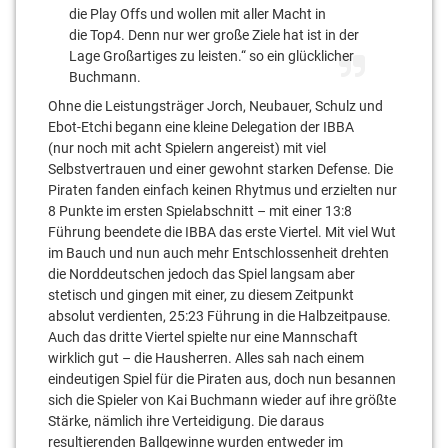
die Play Offs und wollen mit aller Macht in
die Top4. Denn nur wer große Ziele hat ist in der
Lage Großartiges zu leisten.“ so ein glücklicher
Buchmann.
Ohne die Leistungsträger Jorch, Neubauer, Schulz und
Ebot-Etchi begann eine kleine Delegation der IBBA
(nur noch mit acht Spielern angereist) mit viel
Selbstvertrauen und einer gewohnt starken Defense. Die
Piraten fanden einfach keinen Rhytmus und erzielten nur
8 Punkte im ersten Spielabschnitt – mit einer 13:8
Führung beendete die IBBA das erste Viertel. Mit viel Wut
im Bauch und nun auch mehr Entschlossenheit drehten
die Norddeutschen jedoch das Spiel langsam aber
stetisch und gingen mit einer, zu diesem Zeitpunkt
absolut verdienten, 25:23 Führung in die Halbzeitpause.
Auch das dritte Viertel spielte nur eine Mannschaft
wirklich gut – die Hausherren. Alles sah nach einem
eindeutigen Spiel für die Piraten aus, doch nun besannen
sich die Spieler von Kai Buchmann wieder auf ihre größte
Stärke, nämlich ihre Verteidigung. Die daraus
resultierenden Ballgewinne wurden entweder im