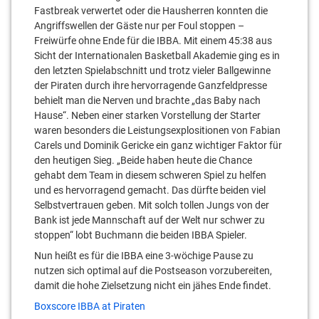
Fastbreak verwertet oder die Hausherren konnten die
Angriffswellen der Gäste nur per Foul stoppen –
Freiwürfe ohne Ende für die IBBA. Mit einem 45:38 aus
Sicht der Internationalen Basketball Akademie ging es in
den letzten Spielabschnitt und trotz vieler Ballgewinne
der Piraten durch ihre hervorragende Ganzfeldpresse
behielt man die Nerven und brachte „das Baby nach
Hause“. Neben einer starken Vorstellung der Starter
waren besonders die Leistungsexplositionen von Fabian
Carels und Dominik Gericke ein ganz wichtiger Faktor für
den heutigen Sieg. „Beide haben heute die Chance
gehabt dem Team in diesem schweren Spiel zu helfen
und es hervorragend gemacht. Das dürfte beiden viel
Selbstvertrauen geben. Mit solch tollen Jungs von der
Bank ist jede Mannschaft auf der Welt nur schwer zu
stoppen“ lobt Buchmann die beiden IBBA Spieler.
Nun heißt es für die IBBA eine 3-wöchige Pause zu
nutzen sich optimal auf die Postseason vorzubereiten,
damit die hohe Zielsetzung nicht ein jähes Ende findet.
Boxscore IBBA at Piraten