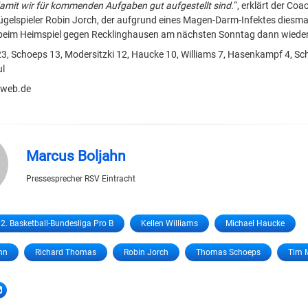
damit wir für kommenden Aufgaben gut aufgestellt sind.
“, erklärt der Coa
gelspieler Robin Jorch, der aufgrund eines Magen-Darm-Infektes diesma
 beim Heimspiel gegen Recklinghausen am nächsten Sonntag dann wieder 
3, Schoeps 13, Modersitzki 12, Haucke 10, Williams 7, Hasenkampf 4, S
ul
@web.de
Marcus Boljahn
Pressesprecher RSV Eintracht
2. Basketball-Bundesliga Pro B
Kellen Williams
Michael Haucke
nn
Richard Thomas
Robin Jorch
Thomas Schoeps
Tim M
LinkedIn