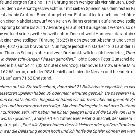
rfe und sorgten für eine 11:4 Führung nach weniger als vier Minuten. Doch
uer, denn die ersatzgeschwächt nur mit sieben Spielern aus dem festen K
t Joanic Grüttner Bacoul angetretene Eintracht legte nach und erhöhte
rch einen Nahdistanzwurf von Kellen Williams erstmals auf eine zweistelli
orsprung konnte bis zur 17.Minute gar auf 34:18 ausgebaut werden, so 
ov wütend seine zweite Auszeit nahm. Doch obwohl Hannover daraufhin 
t einer zweistelligen Führung (36:25) in den zweiten Abschnitt und vertei
ute (40:27) auch bravourös. Nun folgte jedoch ein starker 12:0 Lauf der Ti
nd Thomas Schoeps aber mit zwei Dreipunktewürfen jäh beendete. „
Thom
 in dieser schwierigen Phasen getroffen.
“, lobte Coach Peter Günschel d
ieder bis auf 54:41 (33.Minute) davonzog. Hannover kam zwar eine Min
f 62:65 heran, doch der RSV behielt auch hier die Nerven und beendete da
:0 Lauf zum 71:62 Endstand.
ern auf die Statistik schaut, dann sind 21 Ballverluste eigentlich zu vie
gesetzten Spielern haben 30 oder mehr Minuten gespielt. Da passieren Fe
un einmal schneller. Insgesamt haben wir als Team über die gesamte Spi
giert und hervorragend verteidigt. Mit dem Endergebnis und dem Zust
r zufrieden sein. Wir haben nie hinten gelegen und auf die Läufe von Han
orten geliefert.
“, analysiert ein zufriedener Peter Günschel, der seine
gsfrei gab. „
Fast alle Spieler haben derzeit kleinere oder größere Proble
on war die Belastung enorm hoch und ich hoffe die Spieler können ein wen