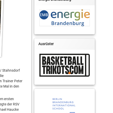
Ausrüster
 / Stahnsdorf
die
n Trainer Peter
te Mal in den
em ersten
legte der RSV
chael Haucke