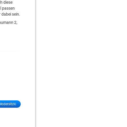
ch diese
l passen
dabei sein.
chumann 2,
odersitzki