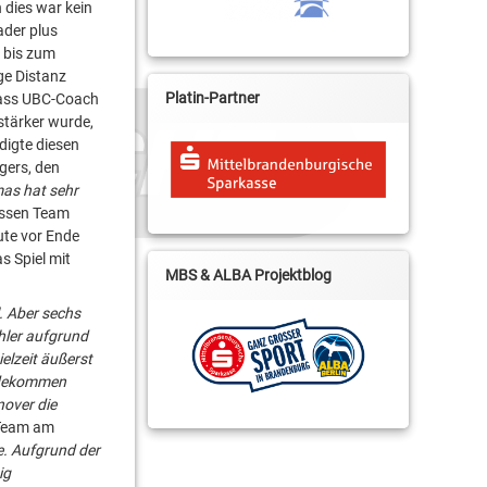
 dies war kein
ader plus
 bis zum
ge Distanz
Platin-Partner
dass UBC-Coach
stärker wurde,
digte diesen
gers, den
as hat sehr
essen Team
ute vor Ende
s Spiel mit
MBS & ALBA Projektblog
l. Aber sechs
hler aufgrund
elzeit äußerst
andekommen
nover die
m Team am
me. Aufgrund der
ig