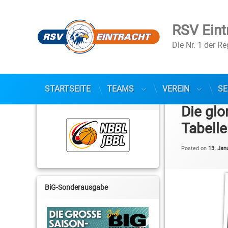
RSV Eint
Die Nr. 1 der R
Skip
STARTSEITE
TEAMS
VEREIN
SE
to
NBBL / JBBL
content
Die gl
Tabell
Posted on
13. Jan
BiG-Sonderausgabe