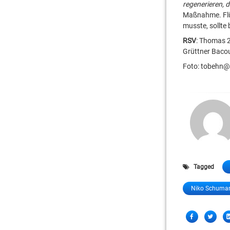
regenerieren, 
Maßnahme. Flü
musste, sollte
RSV
: Thomas 2
Grüttner Baco
Foto: tobehn
Tagged
Niko Schuma
Share
Facebook
Twitter
this!