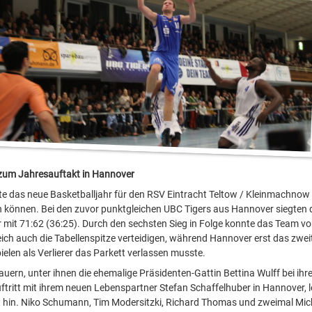
zum Jahresauftakt in Hannover
tte das neue Basketballjahr für den RSV Eintracht Teltow / Kleinmachnow
können. Bei den zuvor punktgleichen UBC Tigers aus Hannover siegten 
mit 71:62 (36:25). Durch den sechsten Sieg in Folge konnte das Team vo
ich auch die Tabellenspitze verteidigen, während Hannover erst das zwei
ielen als Verlierer das Parkett verlassen musste.
uern, unter ihnen die ehemalige Präsidenten-Gattin Bettina Wulff bei ihr
uftritt mit ihrem neuen Lebenspartner Stefan Schaffelhuber in Hannover, 
rt hin. Niko Schumann, Tim Modersitzki, Richard Thomas und zweimal Mi