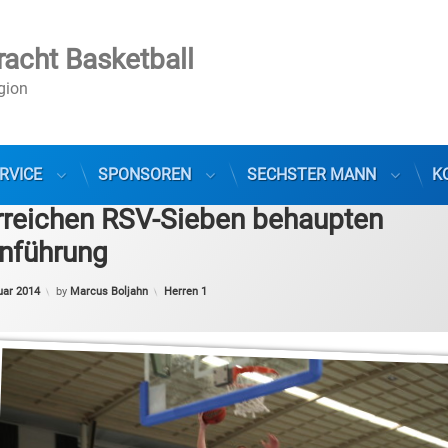
racht Basketball
egion
RVICE
SPONSOREN
SECHSTER MANN
K
orreichen RSV-Sieben behaupten
enführung
Categories:
uar 2014
by
Marcus Boljahn
Herren 1