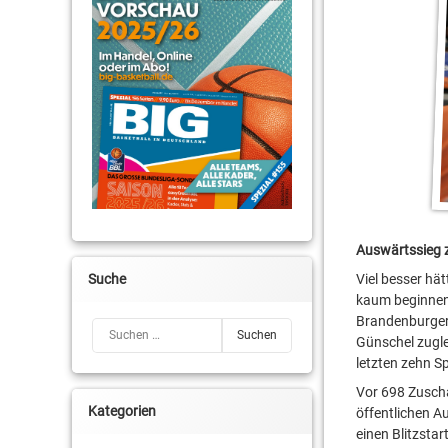
Auswärtssieg 
Suche
Viel besser hä
kaum beginnen 
Brandenburger 
Suchen nach:
Günschel zugle
letzten zehn Sp
Vor 698 Zuscha
Kategorien
öffentlichen A
einen Blitzsta