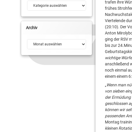
trafen ihre Wü
Kategorien
frühes Strohfe
Nachwuchstalen
Viertelende du
(20:10). Der V
Archiv
Anton Mirolyb
ging der RSV mi
Archiv
bis zur 24.Min
Geburtstagski
wichtige Würfe
anschließend w
noch einmal au
einem einem 6
„
Wenn man nücht
von sieben ein
der Ermüdung n
geschlossen a
können wir seh
passenden Antw
Montag trainin
kleinen Rotati