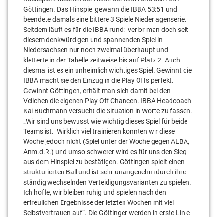
Göttingen. Das Hinspiel gewann die IBBA 53:51 und
beendete damals eine bittere 3 Spiele Niederlagenserie.
Seitdem läuft es für die IBBA rund; verlor man doch seit
diesem denkwürdigen und spannenden Spiel in
Niedersachsen nur noch zweimal überhaupt und
kletterte in der Tabelle zeitweise bis auf Platz 2. Auch
diesmal ist es ein unheimlich wichtiges Spiel. Gewinnt die
IBBA macht sie den Einzug in die Play Offs perfekt.
Gewinnt Göttingen, erhält man sich damit bei den
Veilchen die eigenen Play Off Chancen. IBBA Headcoach
Kai Buchmann versucht die Situation in Worte zu fassen.
„Wir sind uns bewusst wie wichtig dieses Spiel für beide
Teams ist. Wirklich viel trainieren konnten wir diese
Woche jedoch nicht (Spiel unter der Woche gegen ALBA,
Anm.d.R.) und umso schwerer wird es für uns den Sieg
aus dem Hinspiel zu bestätigen. Göttingen spielt einen
strukturierten Ball und ist sehr unangenehm durch ihre
ständig wechselnden Verteidigungsvarianten zu spielen.
Ich hoffe, wir bleiben ruhig und spielen nach den
erfreulichen Ergebnisse der letzten Wochen mit viel
Selbstvertrauen auf“. Die Göttinger werden in erste Linie