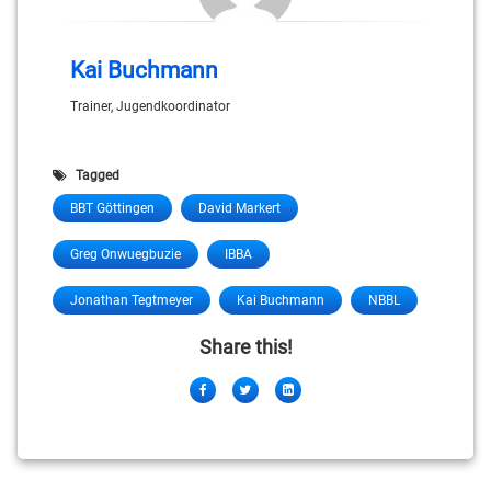
Kai Buchmann
Trainer, Jugendkoordinator
Tagged
BBT Göttingen
David Markert
Greg Onwuegbuzie
IBBA
Jonathan Tegtmeyer
Kai Buchmann
NBBL
Share this!
Facebook
Twitter
LinkedIn