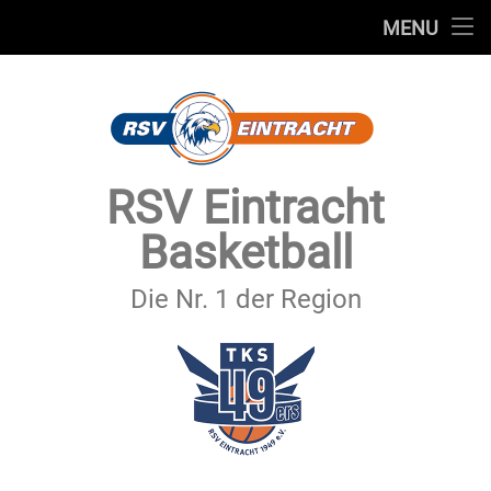
STARTSEITE
MENU
Skip
TEAMS
to
content
VEREIN
SERVICE
RSV Eintracht
SPONSOREN
Basketball
SECHSTER MANN
Die Nr. 1 der Region
KONTAKT
IMPRESSUM & DATENSCHUTZ