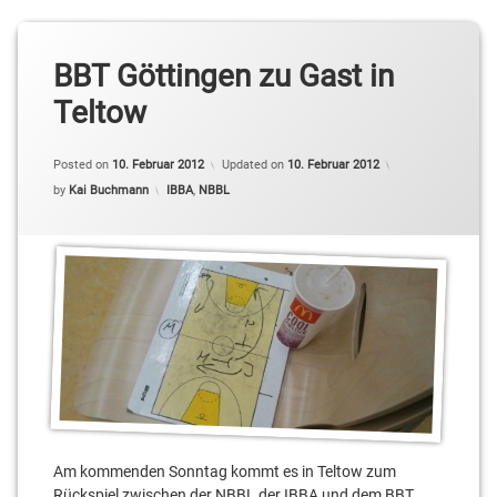
BBT Göttingen zu Gast in
Teltow
Posted on
10. Februar 2012
Updated on
10. Februar 2012
Categories:
by
Kai Buchmann
IBBA
,
NBBL
Am kommenden Sonntag kommt es in Teltow zum
Rückspiel zwischen der NBBL der IBBA und dem BBT