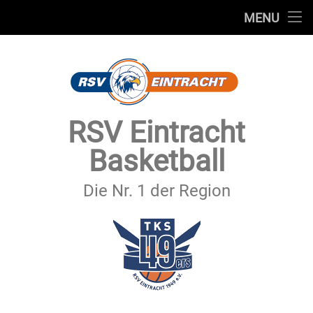
STARTSEITE
MENU
Skip
TEAMS
to
content
VEREIN
SERVICE
RSV Eintracht
SPONSOREN
Basketball
SECHSTER MANN
Die Nr. 1 der Region
KONTAKT
IMPRESSUM & DATENSCHUTZ