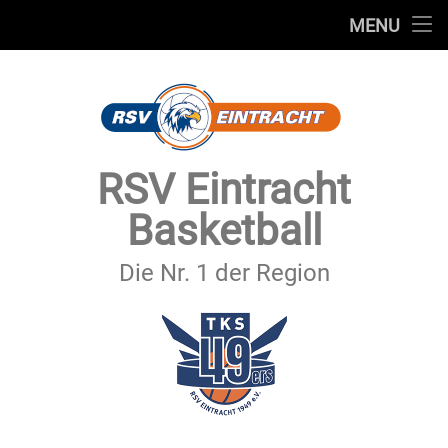
STARTSEITE
MENU
Skip
TEAMS
to
content
VEREIN
SERVICE
RSV Eintracht
SPONSOREN
Basketball
SECHSTER MANN
Die Nr. 1 der Region
KONTAKT
IMPRESSUM & DATENSCHUTZ