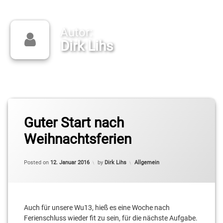
Autor:
Dirk Lihs
Trainer weibliche U13, Teambetreuer Herren 1
Guter Start nach
Weihnachtsferien
Categories:
Posted on
12. Januar 2016
by
Dirk Lihs
Allgemein
Auch für unsere Wu13, hieß es eine Woche nach
Ferienschluss wieder fit zu sein, für die nächste Aufgabe.